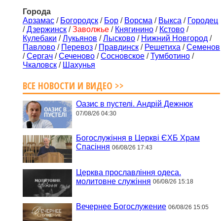
Города
Арзамас
/
Богородск
/
Бор
/
Ворсма
/
Выкса
/
Городец
/
Дзержинск
/
Заволжье
/
Княгинино
/
Кстово
/
Кулебаки
/
Лукьянов
/
Лысково
/
Нижний Новгород
/
Павлово
/
Перевоз
/
Правдинск
/
Решетиха
/
Семенов
/
Сергач
/
Сеченово
/
Сосновское
/
Тумботино
/
Чкаловск
/
Шахунья
ВСЕ НОВОСТИ И ВИДЕО >>
Оазис в пустелі. Андрій Дежнюк
07/08/26 04:30
Богослужіння в Церкві ЄХБ Храм
Спасіння
06/08/26 17:43
Церква прославління одеса.
молитовне служіння
06/08/26 15:18
Вечернее Богослужение
06/08/26 15:05