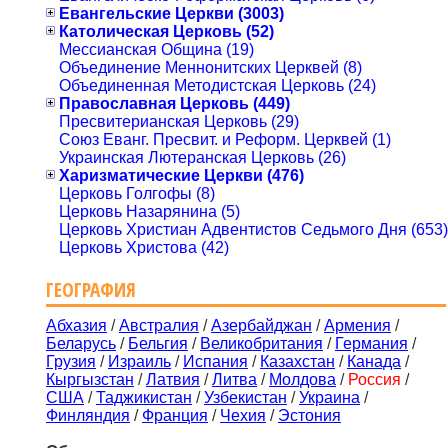
Евангельские Церкви (3003)
Католическая Церковь (52)
Мессианская Община (19)
Объединение Меннонитских Церквей (8)
Объединенная Методистская Церковь (24)
Православная Церковь (449)
Пресвитерианская Церковь (29)
Союз Еванг. Пресвит. и Реформ. Церквей (1)
Украинская Лютеранская Церковь (26)
Харизматические Церкви (476)
Церковь Голгофы (8)
Церковь Назарянина (5)
Церковь Христиан Адвентистов Седьмого Дня (653)
Церковь Христова (42)
ГЕОГРАФИЯ
Абхазия
/
Австралия
/
Азербайджан
/
Армения
/
Беларусь
/
Бельгия
/
Великобритания
/
Германия
/
Грузия
/
Израиль
/
Испания
/
Казахстан
/
Канада
/
Кыргызстан
/
Латвия
/
Литва
/
Молдова
/
Россия
/
США
/
Таджикистан
/
Узбекистан
/
Украина
/
Финляндия
/
Франция
/
Чехия
/
Эстония