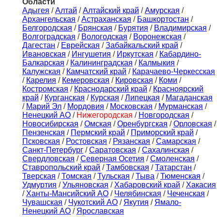
Области
Адыгея
/
Алтай
/
Алтайский край
/
Амурская
/
Архангельская
/
Астраханская
/
Башкортостан
/
Белгородская
/
Брянская
/
Бурятия
/
Владимирская
/
Волгоградская
/
Вологодская
/
Воронежская
/
Дагестан
/
Еврейская
/
Забайкальский край
/
Ивановская
/
Ингушетия
/
Иркутская
/
Кабардино-
Балкарская
/
Калининградская
/
Калмыкия
/
Калужская
/
Камчатский край
/
Карачаево-Черкесская
/
Карелия
/
Кемеровская
/
Кировская
/
Коми
/
Костромская
/
Краснодарский край
/
Красноярский
край
/
Курганская
/
Курская
/
Липецкая
/
Магаданская
/
Марий Эл
/
Мордовия
/
Московская
/
Мурманская
/
Ненецкий АО
/
Нижегородская
/
Новгородская
/
Новосибирская
/
Омская
/
Оренбургская
/
Орловская
/
Пензенская
/
Пермский край
/
Приморский край
/
Псковская
/
Ростовская
/
Рязанская
/
Самарская
/
Санкт-Петербург
/
Саратовская
/
Сахалинская
/
Свердловская
/
Северная Осетия
/
Смоленская
/
Ставропольский край
/
Тамбовская
/
Татарстан
/
Тверская
/
Томская
/
Тульская
/
Тыва
/
Тюменская
/
Удмуртия
/
Ульяновская
/
Хабаровский край
/
Хакасия
/
Ханты-Мансийский АО
/
Челябинская
/
Чеченская
/
Чувашская
/
Чукотский АО
/
Якутия
/
Ямало-
Ненецкий АО
/
Ярославская