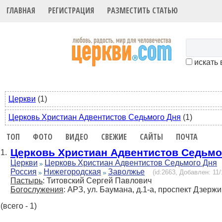
ГЛАВНАЯ
РЕГИСТРАЦИЯ
РАЗМЕСТИТЬ СТАТЬЮ
искать 
Церкви
(1)
Церковь Христиан Адвентистов Седьмого Дня
(1)
ТОП
ФОТО
ВИДЕО
СВЕЖИЕ
САЙТЫ
ПОЧТА
Церковь Христиан Адвентистов Седьмо
1.
Церкви
Церковь Христиан Адвентистов Седьмого Дня
Россия
Нижегородская
Заволжье
(id:2663, Добавлен: 11/
Пастырь
: Титовский Сергей Павлович
Богослужения
: АРЗ, ул. Баумана, д.1-а, проспект Дзержинс
(всего - 1)