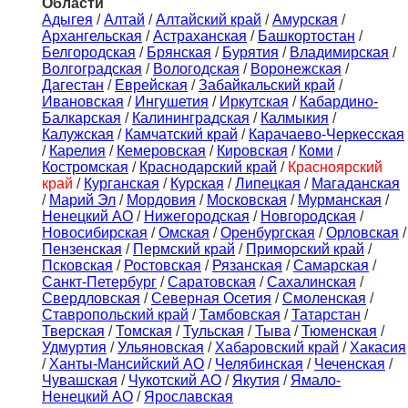
Области
Адыгея
/
Алтай
/
Алтайский край
/
Амурская
/
Архангельская
/
Астраханская
/
Башкортостан
/
Белгородская
/
Брянская
/
Бурятия
/
Владимирская
/
Волгоградская
/
Вологодская
/
Воронежская
/
Дагестан
/
Еврейская
/
Забайкальский край
/
Ивановская
/
Ингушетия
/
Иркутская
/
Кабардино-
Балкарская
/
Калининградская
/
Калмыкия
/
Калужская
/
Камчатский край
/
Карачаево-Черкесская
/
Карелия
/
Кемеровская
/
Кировская
/
Коми
/
Костромская
/
Краснодарский край
/
Красноярский
край
/
Курганская
/
Курская
/
Липецкая
/
Магаданская
/
Марий Эл
/
Мордовия
/
Московская
/
Мурманская
/
Ненецкий АО
/
Нижегородская
/
Новгородская
/
Новосибирская
/
Омская
/
Оренбургская
/
Орловская
/
Пензенская
/
Пермский край
/
Приморский край
/
Псковская
/
Ростовская
/
Рязанская
/
Самарская
/
Санкт-Петербург
/
Саратовская
/
Сахалинская
/
Свердловская
/
Северная Осетия
/
Смоленская
/
Ставропольский край
/
Тамбовская
/
Татарстан
/
Тверская
/
Томская
/
Тульская
/
Тыва
/
Тюменская
/
Удмуртия
/
Ульяновская
/
Хабаровский край
/
Хакасия
/
Ханты-Мансийский АО
/
Челябинская
/
Чеченская
/
Чувашская
/
Чукотский АО
/
Якутия
/
Ямало-
Ненецкий АО
/
Ярославская