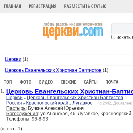
ГЛАВНАЯ
РЕГИСТРАЦИЯ
РАЗМЕСТИТЬ СТАТЬЮ
искать 
Церкви
(1)
Церковь Евангельских Христиан Баптистов
(1)
ТОП
ФОТО
ВИДЕО
СВЕЖИЕ
САЙТЫ
ПОЧТА
Церковь Евангельских Христиан-Бапти
1.
Церкви
Церковь Евангельских Христиан Баптистов
Россия
Красноярский край
Лугавкое
(id:2442, Добавлен: 
Пастырь
: Бучкин Алексей Юрьевич
Богослужения
: ул.Абанская, 46, Лугавкое, Красноярский
Телефоны
: 96-8-93
(всего - 1)