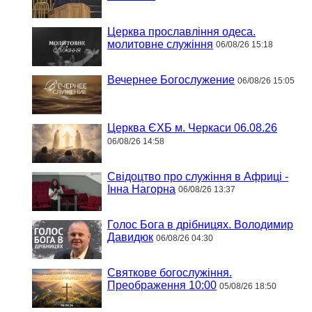
Церква прославління одеса.
молитовне служіння
06/08/26 15:18
Вечернее Богослужение
06/08/26 15:05
Церква ЄХБ м. Черкаси 06.08.26
06/08/26 14:58
Свідоцтво про служіння в Африці -
Інна Нагорна
06/08/26 13:37
Голос Бога в дрібницях. Володимир
Давидюк
06/08/26 04:30
Святкове богослужіння.
Преображення 10:00
05/08/26 18:50