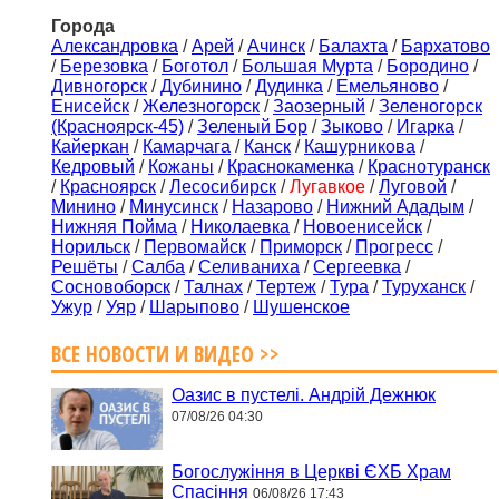
Города
Александровка
/
Арей
/
Ачинск
/
Балахта
/
Бархатово
/
Березовка
/
Боготол
/
Большая Мурта
/
Бородино
/
Дивногорск
/
Дубинино
/
Дудинка
/
Емельяново
/
Енисейск
/
Железногорск
/
Заозерный
/
Зеленогорск
(Красноярск-45)
/
Зеленый Бор
/
Зыково
/
Игарка
/
Кайеркан
/
Камарчага
/
Канск
/
Кашурникова
/
Кедровый
/
Кожаны
/
Краснокаменка
/
Краснотуранск
/
Красноярск
/
Лесосибирск
/
Лугавкое
/
Луговой
/
Минино
/
Минусинск
/
Назарово
/
Нижний Ададым
/
Нижняя Пойма
/
Николаевка
/
Новоенисейск
/
Норильск
/
Первомайск
/
Приморск
/
Прогресс
/
Решёты
/
Салба
/
Селиваниха
/
Сергеевка
/
Сосновоборск
/
Талнах
/
Тертеж
/
Тура
/
Туруханск
/
Ужур
/
Уяр
/
Шарыпово
/
Шушенское
ВСЕ НОВОСТИ И ВИДЕО >>
Оазис в пустелі. Андрій Дежнюк
07/08/26 04:30
Богослужіння в Церкві ЄХБ Храм
Спасіння
06/08/26 17:43