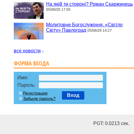
На якій ти стороні? Роман Скаржинець
05/08/26 17:05
Молитовне Богослужіння. «Світло
Світу» Павлоград
05/08/26 14:27
все новости
ФОРМА ВХОДА
Имя:
Пароль:
Регистрация
Вход
Забыли пароль?
PGT: 0.0213 cек.