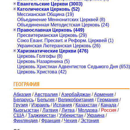
Евангельские Церкви (3003)
Католическая Церковь (52)
Мессианская Община (19)
Объединение Меннонитских Церквей (8)
Объединенная Методистская Церковь (24)
Православная Церковь (449)
Пресвитерианская Церковь (29)
Союз Еванг. Пресвит. и Реформ. Церквей (1)
Украинская Лютеранская Церковь (26)
Харизматические Церкви (476)
Церковь Голгофы (8)
Церковь Назарянина (5)
Церковь Христиан Адвентистов Седьмого Дня (653)
Церковь Христова (42)
ГЕОГРАФИЯ
Абхазия
/
Австралия
/
Азербайджан
/
Армения
/
Беларусь
/
Бельгия
/
Великобритания
/
Германия
/
Грузия
/
Израиль
/
Испания
/
Казахстан
/
Канада
/
Кыргызстан
/
Латвия
/
Литва
/
Молдова
/
Россия
/
США
/
Таджикистан
/
Узбекистан
/
Украина
/
Финляндия
/
Франция
/
Чехия
/
Эстония