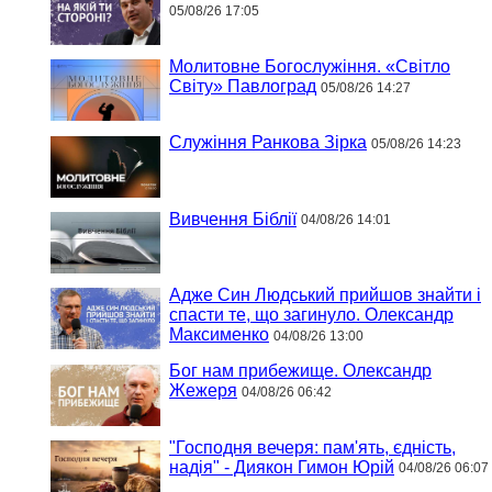
05/08/26 17:05
Молитовне Богослужіння. «Світло
Світу» Павлоград
05/08/26 14:27
Служіння Ранкова Зірка
05/08/26 14:23
Вивчення Біблії
04/08/26 14:01
Адже Син Людський прийшов знайти і
спасти те, що загинуло. Олександр
Максименко
04/08/26 13:00
Бог нам прибежище. Олександр
Жежеря
04/08/26 06:42
"Господня вечеря: пам'ять, єдність,
надія" - Диякон Гимон Юрій
04/08/26 06:07