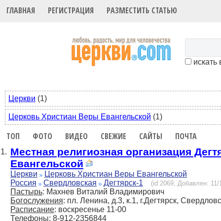
ГЛАВНАЯ
РЕГИСТРАЦИЯ
РАЗМЕСТИТЬ СТАТЬЮ
искать 
Церкви
(1)
Церковь Христиан Веры Евангельской
(1)
ТОП
ФОТО
ВИДЕО
СВЕЖИЕ
САЙТЫ
ПОЧТА
Местная религиозная организация Дегт
1.
Евангельской
Церкви
Церковь Христиан Веры Евангельской
Россия
Свердловская
Дегтярск-1
(id:2069, Добавлен: 11/
Пастырь
: Махнев Виталий Владимирович
Богослужения
: пл. Ленина, д.3, к.1, г.Дегтярск, Свердлов
Расписание
: воскресенье 11-00
Телефоны
: 8-912-2356844