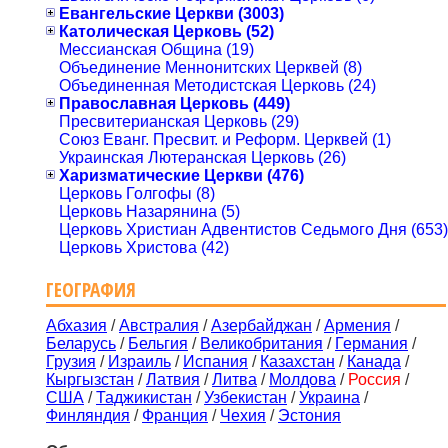
Евангельские Церкви (3003)
Католическая Церковь (52)
Мессианская Община (19)
Объединение Меннонитских Церквей (8)
Объединенная Методистская Церковь (24)
Православная Церковь (449)
Пресвитерианская Церковь (29)
Союз Еванг. Пресвит. и Реформ. Церквей (1)
Украинская Лютеранская Церковь (26)
Харизматические Церкви (476)
Церковь Голгофы (8)
Церковь Назарянина (5)
Церковь Христиан Адвентистов Седьмого Дня (653)
Церковь Христова (42)
ГЕОГРАФИЯ
Абхазия
/
Австралия
/
Азербайджан
/
Армения
/
Беларусь
/
Бельгия
/
Великобритания
/
Германия
/
Грузия
/
Израиль
/
Испания
/
Казахстан
/
Канада
/
Кыргызстан
/
Латвия
/
Литва
/
Молдова
/
Россия
/
США
/
Таджикистан
/
Узбекистан
/
Украина
/
Финляндия
/
Франция
/
Чехия
/
Эстония