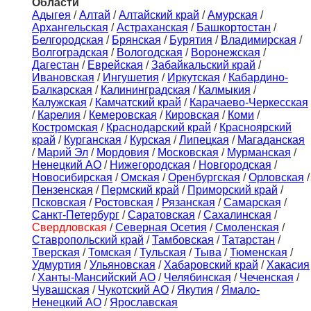
Области
Адыгея
/
Алтай
/
Алтайский край
/
Амурская
/
Архангельская
/
Астраханская
/
Башкортостан
/
Белгородская
/
Брянская
/
Бурятия
/
Владимирская
/
Волгоградская
/
Вологодская
/
Воронежская
/
Дагестан
/
Еврейская
/
Забайкальский край
/
Ивановская
/
Ингушетия
/
Иркутская
/
Кабардино-
Балкарская
/
Калининградская
/
Калмыкия
/
Калужская
/
Камчатский край
/
Карачаево-Черкесская
/
Карелия
/
Кемеровская
/
Кировская
/
Коми
/
Костромская
/
Краснодарский край
/
Красноярский
край
/
Курганская
/
Курская
/
Липецкая
/
Магаданская
/
Марий Эл
/
Мордовия
/
Московская
/
Мурманская
/
Ненецкий АО
/
Нижегородская
/
Новгородская
/
Новосибирская
/
Омская
/
Оренбургская
/
Орловская
/
Пензенская
/
Пермский край
/
Приморский край
/
Псковская
/
Ростовская
/
Рязанская
/
Самарская
/
Санкт-Петербург
/
Саратовская
/
Сахалинская
/
Свердловская
/
Северная Осетия
/
Смоленская
/
Ставропольский край
/
Тамбовская
/
Татарстан
/
Тверская
/
Томская
/
Тульская
/
Тыва
/
Тюменская
/
Удмуртия
/
Ульяновская
/
Хабаровский край
/
Хакасия
/
Ханты-Мансийский АО
/
Челябинская
/
Чеченская
/
Чувашская
/
Чукотский АО
/
Якутия
/
Ямало-
Ненецкий АО
/
Ярославская