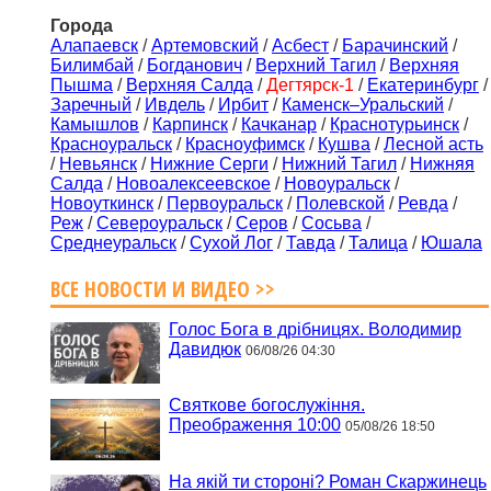
Города
Алапаевск
/
Артемовский
/
Асбест
/
Барачинский
/
Билимбай
/
Богданович
/
Верхний Тагил
/
Верхняя
Пышма
/
Верхняя Салда
/
Дегтярск-1
/
Екатеринбург
/
Заречный
/
Ивдель
/
Ирбит
/
Каменск–Уральский
/
Камышлов
/
Карпинск
/
Качканар
/
Краснотурьинск
/
Красноуральск
/
Красноуфимск
/
Кушва
/
Лесной асть
/
Невьянск
/
Нижние Серги
/
Нижний Тагил
/
Нижняя
Салда
/
Новоалексеевское
/
Новоуральск
/
Новоуткинск
/
Первоуральск
/
Полевской
/
Ревда
/
Реж
/
Североуральск
/
Серов
/
Сосьва
/
Среднеуральск
/
Сухой Лог
/
Тавда
/
Талица
/
Юшала
ВСЕ НОВОСТИ И ВИДЕО >>
Голос Бога в дрібницях. Володимир
Давидюк
06/08/26 04:30
Святкове богослужіння.
Преображення 10:00
05/08/26 18:50
На якій ти стороні? Роман Скаржинець