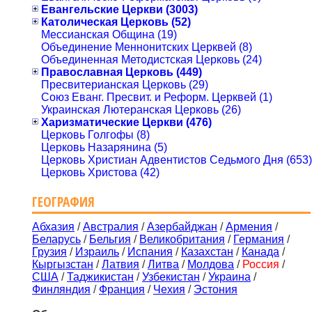
Евангельские Церкви (3003)
Католическая Церковь (52)
Мессианская Община (19)
Объединение Меннонитских Церквей (8)
Объединенная Методистская Церковь (24)
Православная Церковь (449)
Пресвитерианская Церковь (29)
Союз Еванг. Пресвит. и Реформ. Церквей (1)
Украинская Лютеранская Церковь (26)
Харизматические Церкви (476)
Церковь Голгофы (8)
Церковь Назарянина (5)
Церковь Христиан Адвентистов Седьмого Дня (653)
Церковь Христова (42)
ГЕОГРАФИЯ
Абхазия
/
Австралия
/
Азербайджан
/
Армения
/
Беларусь
/
Бельгия
/
Великобритания
/
Германия
/
Грузия
/
Израиль
/
Испания
/
Казахстан
/
Канада
/
Кыргызстан
/
Латвия
/
Литва
/
Молдова
/
Россия
/
США
/
Таджикистан
/
Узбекистан
/
Украина
/
Финляндия
/
Франция
/
Чехия
/
Эстония