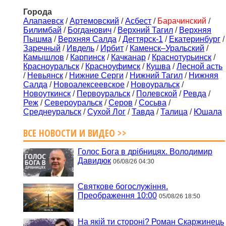
Города
Алапаевск
/
Артемовский
/
Асбест
/
Барачинский
/
Билимбай
/
Богданович
/
Верхний Тагил
/
Верхняя
Пышма
/
Верхняя Салда
/
Дегтярск-1
/
Екатеринбург
/
Заречный
/
Ивдель
/
Ирбит
/
Каменск–Уральский
/
Камышлов
/
Карпинск
/
Качканар
/
Краснотурьинск
/
Красноуральск
/
Красноуфимск
/
Кушва
/
Лесной асть
/
Невьянск
/
Нижние Серги
/
Нижний Тагил
/
Нижняя
Салда
/
Новоалексеевское
/
Новоуральск
/
Новоуткинск
/
Первоуральск
/
Полевской
/
Ревда
/
Реж
/
Североуральск
/
Серов
/
Сосьва
/
Среднеуральск
/
Сухой Лог
/
Тавда
/
Талица
/
Юшала
ВСЕ НОВОСТИ И ВИДЕО >>
Голос Бога в дрібницях. Володимир
Давидюк
06/08/26 04:30
Святкове богослужіння.
Преображення 10:00
05/08/26 18:50
На якій ти стороні? Роман Скаржинець