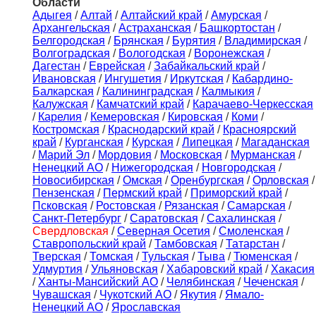
Области
Адыгея
/
Алтай
/
Алтайский край
/
Амурская
/
Архангельская
/
Астраханская
/
Башкортостан
/
Белгородская
/
Брянская
/
Бурятия
/
Владимирская
/
Волгоградская
/
Вологодская
/
Воронежская
/
Дагестан
/
Еврейская
/
Забайкальский край
/
Ивановская
/
Ингушетия
/
Иркутская
/
Кабардино-
Балкарская
/
Калининградская
/
Калмыкия
/
Калужская
/
Камчатский край
/
Карачаево-Черкесская
/
Карелия
/
Кемеровская
/
Кировская
/
Коми
/
Костромская
/
Краснодарский край
/
Красноярский
край
/
Курганская
/
Курская
/
Липецкая
/
Магаданская
/
Марий Эл
/
Мордовия
/
Московская
/
Мурманская
/
Ненецкий АО
/
Нижегородская
/
Новгородская
/
Новосибирская
/
Омская
/
Оренбургская
/
Орловская
/
Пензенская
/
Пермский край
/
Приморский край
/
Псковская
/
Ростовская
/
Рязанская
/
Самарская
/
Санкт-Петербург
/
Саратовская
/
Сахалинская
/
Свердловская
/
Северная Осетия
/
Смоленская
/
Ставропольский край
/
Тамбовская
/
Татарстан
/
Тверская
/
Томская
/
Тульская
/
Тыва
/
Тюменская
/
Удмуртия
/
Ульяновская
/
Хабаровский край
/
Хакасия
/
Ханты-Мансийский АО
/
Челябинская
/
Чеченская
/
Чувашская
/
Чукотский АО
/
Якутия
/
Ямало-
Ненецкий АО
/
Ярославская