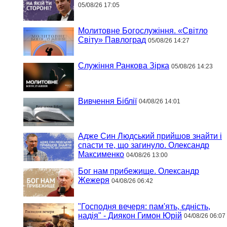
05/08/26 17:05
Молитовне Богослужіння. «Світло
Світу» Павлоград
05/08/26 14:27
Служіння Ранкова Зірка
05/08/26 14:23
Вивчення Біблії
04/08/26 14:01
Адже Син Людський прийшов знайти і
спасти те, що загинуло. Олександр
Максименко
04/08/26 13:00
Бог нам прибежище. Олександр
Жежеря
04/08/26 06:42
"Господня вечеря: пам'ять, єдність,
надія" - Диякон Гимон Юрій
04/08/26 06:07