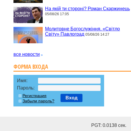
На якій ти стороні? Роман Скаржинець
05/08/26 17:05
Молитовне Богослужіння. «Світло
Світу» Павлоград
05/08/26 14:27
все новости
ФОРМА ВХОДА
Имя:
Пароль:
Регистрация
Вход
Забыли пароль?
PGT: 0.0138 cек.