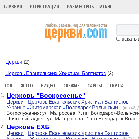
ГЛАВНАЯ
РЕГИСТРАЦИЯ
РАЗМЕСТИТЬ СТАТЬЮ
искать 
Церкви
(2)
Церковь Евангельских Христиан Баптистов
(2)
ТОП
ФОТО
ВИДЕО
СВЕЖИЕ
САЙТЫ
ПОЧТА
Церковь "Воскресенье"
1.
Церкви
Церковь Евангельских Христиан Баптистов
Украина
Житомирская
Володарск-Волынский
(id:742,
Богослужения
: ул. Матросова, 7, пгт.Володарск-Волынск
Почтовый адрес
: ул. Маторосова, 7, пгт.Володарск-Вол
Церковь ЕХБ
2.
Церкви
Церковь Евангельских Христиан Баптистов
Украина
Житомирская
Володарск-Волынский