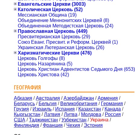
Евангельские Церкви (3003)
Католическая Церковь (52)
Мессианская Община (19)
Объединение Меннонитских Церквей (8)
Объединенная Методистская Церковь (24)
Православная Церковь (449)
Пресвитерианская Церковь (29)
Союз Еванг. Пресвит. и Реформ. Церквей (1)
Украинская Лютеранская Церковь (26)
Харизматические Церкви (476)
Церковь Голгофы (8)
Церковь Назарянина (5)
Церковь Христиан Адвентистов Седьмого Дня (653)
Церковь Христова (42)
ГЕОГРАФИЯ
Абхазия
/
Австралия
/
Азербайджан
/
Армения
/
Беларусь
/
Бельгия
/
Великобритания
/
Германия
/
Грузия
/
Израиль
/
Испания
/
Казахстан
/
Канада
/
Кыргызстан
/
Латвия
/
Литва
/
Молдова
/
Россия
/
США
/
Таджикистан
/
Узбекистан
/
Украина
/
Финляндия
/
Франция
/
Чехия
/
Эстония