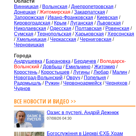
Области
Винницкая
/
Волынская
/
Днепропетровская
/
Донецкая
/
Житомирская
/
Закарпатская
/
Запорожская
/
Ивано-Франковская
/
Киевская
/
Кировоградская
/
Крым
/
Луганская
/
Львовская
/
Николаевская
/
Одесская
/
Полтавская
/
Ровенская
/
Сумская
/
Тернопольская
/
Харьковская
/
Херсонская
/
Хмельницкая
/
Черкасская
/
Черниговская
/
Черновицкая
Города
Андрушевка
/
Барановка
/
Бердичев
/
Володарск-
Волынский
/
Довбыш
/
Емильчино
/
Житомир
/
Коростень
/
Коростышев
/
Лугины
/
Любар
/
Малин
/
Новоград-Волынский
/
Овруч
/
Попельня
/
Радомышль
/
Ружин
/
Червоноармейск
/
Черняхов
/
Чуднов
ВСЕ НОВОСТИ И ВИДЕО >>
Оазис в пустелі. Андрій Дежнюк
07/08/26 04:30
Богослужіння в Церкві ЄХБ Храм