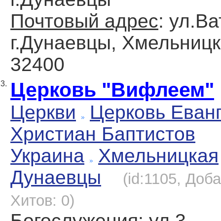
Почтовый адрес
: ул.Ва
г.Дунаевцы, Хмельницк
32400
Церковь "Вифлеем"
3.
Церкви
Церковь Еван
Христиан Баптистов
Украина
Хмельницкая
Дунаевцы
(id:1105, Доб
Хитов: 0)
Богослужения
: ул.3