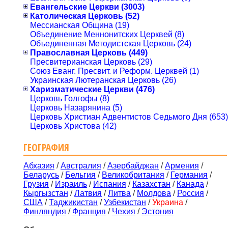
Евангельские Церкви (3003)
Католическая Церковь (52)
Мессианская Община (19)
Объединение Меннонитских Церквей (8)
Объединенная Методистская Церковь (24)
Православная Церковь (449)
Пресвитерианская Церковь (29)
Союз Еванг. Пресвит. и Реформ. Церквей (1)
Украинская Лютеранская Церковь (26)
Харизматические Церкви (476)
Церковь Голгофы (8)
Церковь Назарянина (5)
Церковь Христиан Адвентистов Седьмого Дня (653)
Церковь Христова (42)
ГЕОГРАФИЯ
Абхазия
/
Австралия
/
Азербайджан
/
Армения
/
Беларусь
/
Бельгия
/
Великобритания
/
Германия
/
Грузия
/
Израиль
/
Испания
/
Казахстан
/
Канада
/
Кыргызстан
/
Латвия
/
Литва
/
Молдова
/
Россия
/
США
/
Таджикистан
/
Узбекистан
/
Украина
/
Финляндия
/
Франция
/
Чехия
/
Эстония