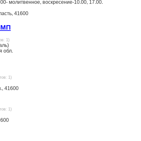
.00- молитвенное, воскресение-10.00, 17.00.
бласть, 41600
 МП
ов: 1)
аль)
я обл.
тов: 1)
л., 41600
тов: 1)
1600