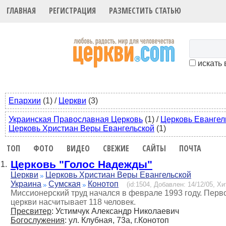
ГЛАВНАЯ
РЕГИСТРАЦИЯ
РАЗМЕСТИТЬ СТАТЬЮ
искать 
Епархии
(1)
/
Церкви
(3)
Украинская Православная Церковь
(1)
/
Церковь Евангел
Церковь Христиан Веры Евангельской
(1)
ТОП
ФОТО
ВИДЕО
СВЕЖИЕ
САЙТЫ
ПОЧТА
Церковь "Голос Надежды"
1.
Церкви
Церковь Христиан Веры Евангельской
Украина
Сумская
Конотоп
(id:1504, Добавлен: 14/12/05, Хи
Миссионерский труд начался в феврале 1993 году. Перв
церкви насчитывает 118 человек.
Пресвитер
: Устимчук Александр Николаевич
Богослужения
: ул. Клубная, 73а, г.Конотоп