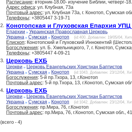
Расписание
: вторник-18.00- изучение Библии, четверг-18
Адрес офиса
: ул. Клубная, 73а
Почтовый адрес
: ул. Клубная 73а, г. Конотоп, Сумская о
Телефоны
: +3805447 3-19-71
Конотопская и Глуховская Епархия УПЦ
2.
Епархии
Украинская Православная Церковь
Украина
Сумская
Конотоп
(id:400, Добавлен: 19/05/04, Хит
Епископ
: Конотопский и Глуховский Иннокентий (Шестоп
Богослужения
: ул. Б. Хмельницкого, 7, г. Конотоп, Сумска
Телефоны
: +3805447 4-09-21
Церковь ЕХБ
3.
Церкви
Церковь Евангельских Христиан Баптистов
Украина
Сумская
Конотоп
(id:1043, Добавлен: 23/12/04, Хи
Богослужения
: 5-й пр.Тхора, 13, г.Конотоп
Почтовый адрес
: 5-й пр.Тхора, 13, г.Конотоп, Сумская об
Церковь ЕХБ
4.
Церкви
Церковь Евангельских Христиан Баптистов
Украина
Сумская
Конотоп
(id:1042, Добавлен: 23/12/04, Хи
Богослужения
: пр.Мира, 76, г.Конотоп
Почтовый адрес
: пр.Мира, 76, г.Конотоп, Сумская обл., 4
(всего - 4)