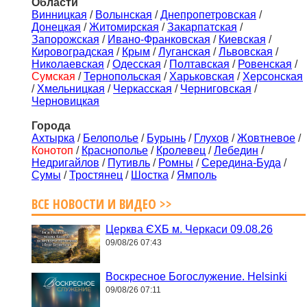
Области
Винницкая
/
Волынская
/
Днепропетровская
/
Донецкая
/
Житомирская
/
Закарпатская
/
Запорожская
/
Ивано-Франковская
/
Киевская
/
Кировоградская
/
Крым
/
Луганская
/
Львовская
/
Николаевская
/
Одесская
/
Полтавская
/
Ровенская
/
Сумская
/
Тернопольская
/
Харьковская
/
Херсонская
/
Хмельницкая
/
Черкасская
/
Черниговская
/
Черновицкая
Города
Ахтырка
/
Белополье
/
Бурынь
/
Глухов
/
Жовтневое
/
Конотоп
/
Краснополье
/
Кролевец
/
Лебедин
/
Недригайлов
/
Путивль
/
Ромны
/
Середина-Буда
/
Сумы
/
Тростянец
/
Шостка
/
Ямполь
ВСЕ НОВОСТИ И ВИДЕО >>
Церква ЄХБ м. Черкаси 09.08.26
09/08/26 07:43
Воскресное Богослужение. Helsinki
09/08/26 07:11