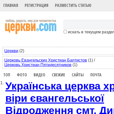
ГЛАВНАЯ
РЕГИСТРАЦИЯ
РАЗМЕСТИТЬ СТАТЬЮ
искать в текущем разде
Церкви
(2)
Церковь Евангельских Христиан Баптистов
(1)
/
Церковь Христиан Пятидесятников
(1)
ТОП
ФОТО
ВИДЕО
СВЕЖИЕ
САЙТЫ
ПОЧТА
Українська церква х
1.
віри євангельської
Відродження смт. Ди