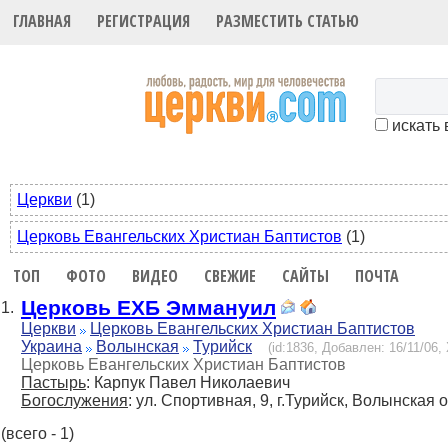
ГЛАВНАЯ
РЕГИСТРАЦИЯ
РАЗМЕСТИТЬ СТАТЬЮ
искать 
Церкви
(1)
Церковь Евангельских Христиан Баптистов
(1)
ТОП
ФОТО
ВИДЕО
СВЕЖИЕ
САЙТЫ
ПОЧТА
Церковь ЕХБ Эммануил
1.
Церкви
Церковь Евангельских Христиан Баптистов
Украина
Волынская
Турийск
(id:1836, Добавлен: 16/11/06, 
Церковь Евангельских Христиан Баптистов
Пастырь
: Карпук Павел Николаевич
Богослужения
: ул. Спортивная, 9, г.Турийск, Волынская 
(всего - 1)