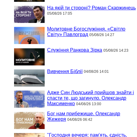
На якій ти стороні? Роман Скаржинець
05/08/26 17:05
Молитовне Богослужіння. «Світло
Світу» Павлоград
05/08/26 14:27
Служіння Ранкова Зірка
05/08/26 14:23
Вивчення Біблії
04/08/26 14:01
Адже Син Людський прийшов знайти і
спасти те, що загинуло. Олександр
Максименко
04/08/26 13:00
Бог нам прибежище. Олександр
Жежеря
04/08/26 06:42
"Господня вечеря: пам'ять, єдність,