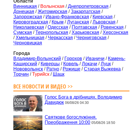
Области
Винницкая
/
Волынская
/
Днепропетровская
/
Донецкая
/
Житомирская
/
Закарпатская
/
Запорожская
/
Ивано-Франковская
/
Киевская
/
Кировоградская
/
Крым
/
Луганская
/
Львовская
/
Николаевская
/
Одесская
/
Полтавская
/
Ровенская
/
Сумская
/
Тернопольская
/
Харьковская
/
Херсонская
/
Хмельницкая
/
Черкасская
/
Черниговская
/
Черновицкая
Города
Владимир-Волынский
/
Горохов
/
Иваничи
/
Камень-
Каширский
/
Киверцы
/
Ковель
/
Локачи
/
Луцк
/
Нововолынск
/
Ратно
/
Рожище
/
Старая Выжевка
/
Торчин
/
Турийск
/
Шацк
ВСЕ НОВОСТИ И ВИДЕО >>
Голос Бога в дрібницях. Володимир
Давидюк
06/08/26 04:30
Святкове богослужіння.
Преображення 10:00
05/08/26 18:50