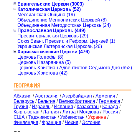
Евангельские Церкви (3003)
Католическая Церковь (52)
Мессианская Община (19)
Объединение Меннонитских Церквей (8)
Объединенная Методистская Церковь (24)
Православная Церковь (449)
Пресвитерианская Церковь (29)
Союз Еванг. Пресвит. и Реформ. Церквей (1)
Украинская Лютеранская Церковь (26)
Харизматические Церкви (476)
Церковь Голгофы (8)
Церковь Назарянина (5)
Церковь Христиан Адвентистов Седьмого Дня (653)
Церковь Христова (42)
ГЕОГРАФИЯ
Абхазия
/
Австралия
/
Азербайджан
/
Армения
/
Беларусь
/
Бельгия
/
Великобритания
/
Германия
/
Грузия
/
Израиль
/
Испания
/
Казахстан
/
Канада
/
Кыргызстан
/
Латвия
/
Литва
/
Молдова
/
Россия
/
США
/
Таджикистан
/
Узбекистан
/
Украина
/
Финляндия
/
Франция
/
Чехия
/
Эстония