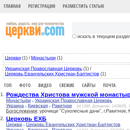
ГЛАВНАЯ
РЕГИСТРАЦИЯ
РАЗМЕСТИТЬ СТАТЬЮ
искать в текущем разде
Церкви
(1)
/
Монастыри
(1)
Украинская Православная Церковь
(1)
/
Церковь Евангельских Христиан Баптистов
(1)
ТОП
ФОТО
ВИДЕО
СВЕЖИЕ
САЙТЫ
ПОЧТА
Рождества Христова мужской монасты
1.
Монастыри
Украинская Православная Церковь
Украина
Киевская
Ракитное
(id:1399, Добавлен: 14/08/05, 
Богослужения
: урочище "Сухолесные дачи", г.Ракитное, 
Церковь ЕХБ
2.
Церкви
Церковь Евангельских Христиан Баптистов
Украина
Киевская
Ракитное