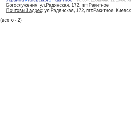
(id:834, Добавлен: 22/10/04, Х
Богослужения
: ул.Радянская, 172, пгт.Ракитное
Почтовый адрес
: ул.Радянская, 172, пгт.Ракитное, Киевс
(всего - 2)