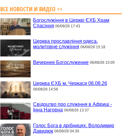
ВСЕ НОВОСТИ И ВИДЕО >>
Богослужіння в Церкві ЄХБ Храм
Спасіння
06/08/26 17:43
Церква прославління одеса.
молитовне служіння
06/08/26 15:18
Вечернее Богослужение
06/08/26 15:05
Церква ЄХБ м. Черкаси 06.08.26
06/08/26 14:58
Свідоцтво про служіння в Африці -
Інна Нагорна
06/08/26 13:37
Голос Бога в дрібницях. Володимир
Давидюк
06/08/26 04:30