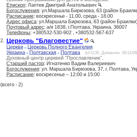
Епископ
: Лаптев Дмитрий Анатольевич
Богослужения
: ул.Маршала Бирюзова, 63 (район Браилк
Расписание
: воскресенье - 11.00, среда - 18.00
Адрес офиса
: ул.Маршала Бирюзова, 63 (район Браилки
Почтовый адрес
: а/я 1838, г.Полтава, Украина, 36007
Телефоны
: +380532-530-902 , +380532-567-637
Церковь "Благовестие"
2.
Церкви
Церковь Полного Евангелия
Украина
Полтавская
Полтава
(id:5130, Добавлен: 05/11/09
Духовный центр церквей "Прославление".
Старший пастор
: Игнатенко Вадим Валериевич
Богослужения
: ул. Маршала Бирюзова, 37, г. Полтава, 
Расписание
: воскресенье – 12:00 и 15:00
(всего - 2)