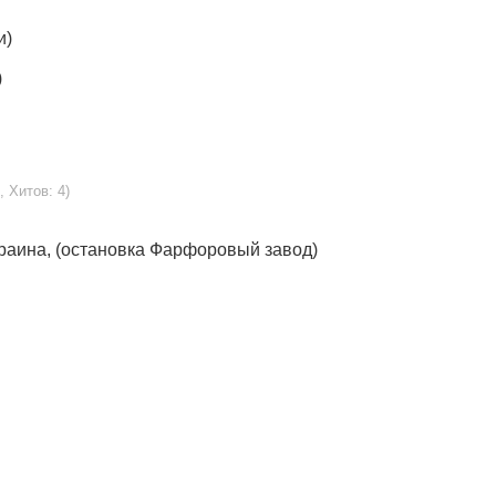
и)
)
, Хитов: 4)
Украина, (остановка Фарфоровый завод)