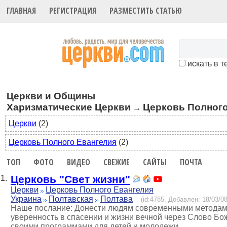
ГЛАВНАЯ
РЕГИСТРАЦИЯ
РАЗМЕСТИТЬ СТАТЬЮ
искать в т
Церкви и Общины
Харизматические Церкви
Церковь Полного
→
Церкви
(2)
Церковь Полного Евангелия
(2)
ТОП
ФОТО
ВИДЕО
СВЕЖИЕ
САЙТЫ
ПОЧТА
Церковь "Свет жизни"
1.
Церкви
Церковь Полного Евангелия
Украина
Полтавская
Полтава
(id:4785, Добавлен: 18/03/08
Наше послание: Донести людям современными методами 
уверенность в спасении и жизни вечной через Слово Бо
своими программами для детей и молодежи.