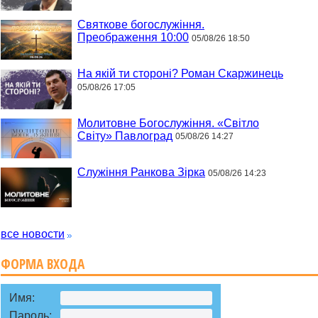
Святкове богослужіння.
Преображення 10:00
05/08/26 18:50
На якій ти стороні? Роман Скаржинець
05/08/26 17:05
Молитовне Богослужіння. «Світло
Світу» Павлоград
05/08/26 14:27
Служіння Ранкова Зірка
05/08/26 14:23
все новости
ФОРМА ВХОДА
Имя:
Пароль: