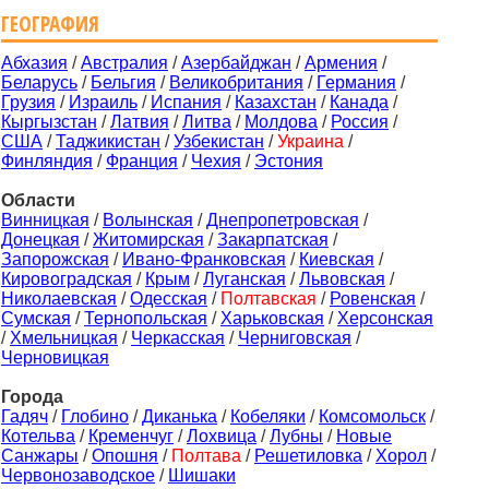
ГЕОГРАФИЯ
Абхазия
/
Австралия
/
Азербайджан
/
Армения
/
Беларусь
/
Бельгия
/
Великобритания
/
Германия
/
Грузия
/
Израиль
/
Испания
/
Казахстан
/
Канада
/
Кыргызстан
/
Латвия
/
Литва
/
Молдова
/
Россия
/
США
/
Таджикистан
/
Узбекистан
/
Украина
/
Финляндия
/
Франция
/
Чехия
/
Эстония
Области
Винницкая
/
Волынская
/
Днепропетровская
/
Донецкая
/
Житомирская
/
Закарпатская
/
Запорожская
/
Ивано-Франковская
/
Киевская
/
Кировоградская
/
Крым
/
Луганская
/
Львовская
/
Николаевская
/
Одесская
/
Полтавская
/
Ровенская
/
Сумская
/
Тернопольская
/
Харьковская
/
Херсонская
/
Хмельницкая
/
Черкасская
/
Черниговская
/
Черновицкая
Города
Гадяч
/
Глобино
/
Диканька
/
Кобеляки
/
Комсомольск
/
Котельва
/
Кременчуг
/
Лохвица
/
Лубны
/
Новые
Санжары
/
Опошня
/
Полтава
/
Решетиловка
/
Хорол
/
Червонозаводское
/
Шишаки