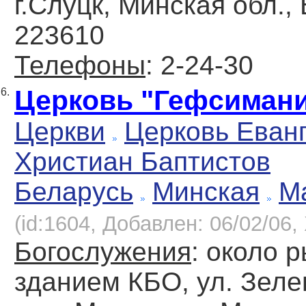
г.Слуцк, Минская обл.,
223610
Телефоны
: 2-24-30
Церковь "Гефсиман
6.
Церкви
Церковь Еван
Христиан Баптистов
Беларусь
Минская
М
(id:1604, Добавлен: 06/02/06, 
Богослужения
: около р
зданием КБО, ул. Зелен