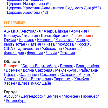
Церковь Назарянина (5)
Церковь Христиан Адвентистов Седьмого Дня (653)
Церковь Христова (42)
ГЕОГРАФИЯ
Абхазия
/
Австралия
/
Азербайджан
/
Армения
/
Беларусь
/
Бельгия
/
Великобритания
/
Германия
/
Грузия
/
Израиль
/
Испания
/
Казахстан
/
Канада
/
Кыргызстан
/
Латвия
/
Литва
/
Молдова
/
Россия
/
США
/
Таджикистан
/
Узбекистан
/
Украина
/
Финляндия
/
Франция
/
Чехия
/
Эстония
Области
Бавария
/
Баден-Вюртемберг
/
Берлин
/
Бранденбург
/
Бремен
/
Долна Саксония
/
Мекленбург
/
Райнланд-
Пфалц
/
Саарланд
/
Саксония
/
Саксония-Анхалт
/
Северен Рейн-Вестфалия
/
Тюрингия
/
Хамбург
/
Хесен
/
Шлезвиг-Холщайн
Города
Аусбург
/
Деггендорф
/
Кемптен
/
Мюнхен
/
Нюрнберг
/
Регенсбург