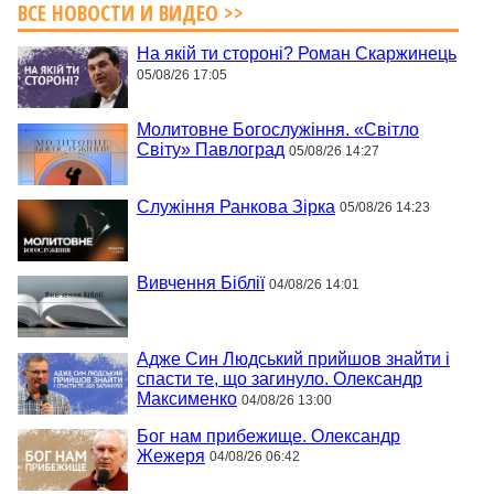
ВСЕ НОВОСТИ И ВИДЕО >>
На якій ти стороні? Роман Скаржинець
05/08/26 17:05
Молитовне Богослужіння. «Світло
Світу» Павлоград
05/08/26 14:27
Служіння Ранкова Зірка
05/08/26 14:23
Вивчення Біблії
04/08/26 14:01
Адже Син Людський прийшов знайти і
спасти те, що загинуло. Олександр
Максименко
04/08/26 13:00
Бог нам прибежище. Олександр
Жежеря
04/08/26 06:42