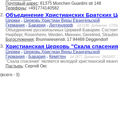
Почтовый адрес
: 81375 Munchen Guardini str 148
Телефоны
: +491774140582
Объединение Христианских Братских Ц
2.
Церкви
Церковь Христиан Веры Евангельской
Германия
Бавария
Деггендорф
(id:5180, Добавлен: 17/02
Объединение русскоязычных Церквей Баварии. Состоит и
Нюрберг, Rosenheim, Weiden, Мюнхен, Geretried, Straubi
Богослужения
: Brunnwiesenstr. 17 94469 Deggendorf
Христианская Церковь "Скала спасения
3.
Церкви
Церковь Христиан Веры Евангельской
Германия
Бавария
Кемптен
(id:1877, Добавлен: 26/02/07, 
"Скала спасения" является молодой христианской еванг
Пастырь
: Сергей Окс
(всего - 3)