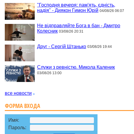
"Господня вечеря: пам'ять, єдність,
надія" - Диякон Гимон Юрій
04/08/26 06:07
Не відправляйте Бога в бан - Дмитро
Колесник
03/08/26 20:31
Друг - Сергій Штанько
03/08/26 19:44
Служи з ревністю. Микола Каленик
03/08/26 13:00
все новости
ФОРМА ВХОДА
Имя:
Пароль: