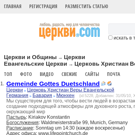
ГЛАВНАЯ
РЕГИСТРАЦИЯ
РАЗМЕСТИТЬ СТАТЬЮ
искать в 
Церкви и Общины
Церкви
→
Евангельские Церкви
Церковь Христиан В
→
ТОП
ФОТО
ВИДЕО
СВЕЖИЕ
САЙТЫ
ПОЧТА
Gemeinde Gottes Duetschland
1.
Церкви
Церковь Христиан Веры Евангельской
Германия
Бавария
Мюнхен
(id:5228, Добавлен: 31/05/10, 
Мы существуем для того, чтобы вести людей в возраст
создание подходящей атмосферы для духовного роста, г
окружающий мир
Пастырь
: Kiriakov Konstantin
Богослужения
: Waldmeisterstraße 99, Munich, Germany
Расписание
: Sonntag um 14:30 (каждое воскресенье)
Адрес офиса
: www.lifepointchurch.de