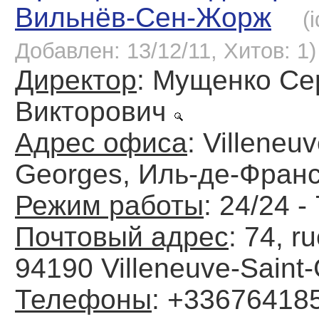
Вильнёв-Сен-Жорж
(
Добавлен: 13/12/11, Хитов: 1)
Директор
: Мущенко Се
Викторович
Адрес офиса
: Villeneu
Georges, Иль-де-Фран
Режим работы
: 24/24 -
Почтовый адрес
: 74, r
94190 Villeneuve-Saint
Телефоны
: +33676418