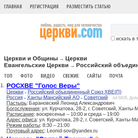
ГЛАВНАЯ
РЕГИСТРАЦИЯ
РАЗМЕСТИТЬ СТАТЬЮ
искать в 
Церкви и Общины
Церкви
→
Евангельские Церкви
Российский объеди
→
ТОП
ФОТО
ВИДЕО
СВЕЖИЕ
САЙТЫ
ПОЧТА
РОСХВЕ "Голос Веры"
1.
Церкви
Российский объединенный Союз ХВЕ(П)
Россия
Ханты-Мансийский АО
Советский
(id:5829, Доб
Пастырь
: Барановский Леонид Александрович
Богослужения
: ул. Курчатова, 28-2, г. Советский, Ханты
Расписание
: воскресенье – 10:00 и среда – 19:00
Адрес офиса
: ул. Курчатова, 28-2, г. Советский, Ханты-
Режим работы
: 8:30 – 21:00
Почтовый адрес
: Leonid-sov@yandex.ru