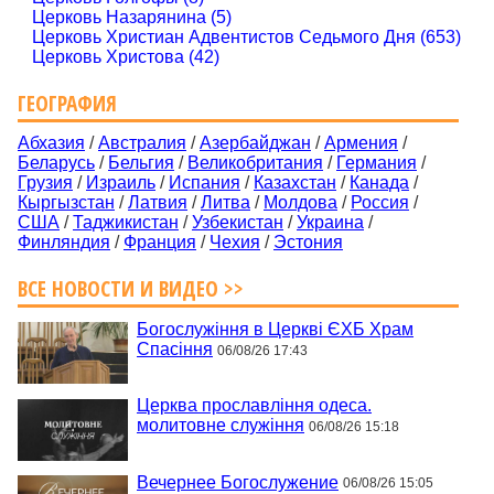
Церковь Назарянина (5)
Церковь Христиан Адвентистов Седьмого Дня (653)
Церковь Христова (42)
ГЕОГРАФИЯ
Абхазия
/
Австралия
/
Азербайджан
/
Армения
/
Беларусь
/
Бельгия
/
Великобритания
/
Германия
/
Грузия
/
Израиль
/
Испания
/
Казахстан
/
Канада
/
Кыргызстан
/
Латвия
/
Литва
/
Молдова
/
Россия
/
США
/
Таджикистан
/
Узбекистан
/
Украина
/
Финляндия
/
Франция
/
Чехия
/
Эстония
ВСЕ НОВОСТИ И ВИДЕО >>
Богослужіння в Церкві ЄХБ Храм
Спасіння
06/08/26 17:43
Церква прославління одеса.
молитовне служіння
06/08/26 15:18
Вечернее Богослужение
06/08/26 15:05