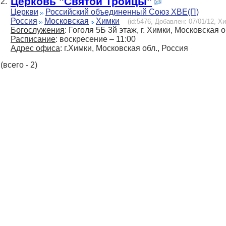
Церковь "Святой Троицы"
2.
Церкви
Российский объединенный Союз ХВЕ(П)
Россия
Московская
Химки
(id:5476, Добавлен: 07/01/12, Хи
Богослужения
: Гоголя 5Б 3й этаж, г. Химки, Московская о
Расписание
: воскресение – 11:00
Адрес офиса
: г.Химки, Московская обл., Россия
(всего - 2)