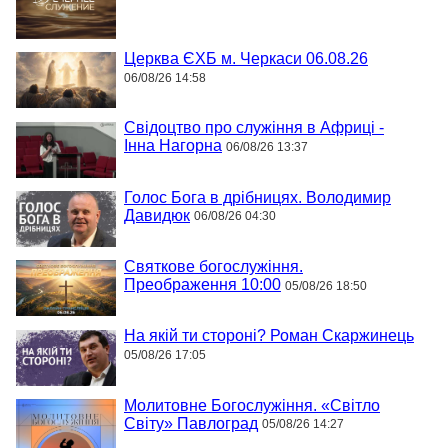
Церква ЄХБ м. Черкаси 06.08.26
06/08/26 14:58
Свідоцтво про служіння в Африці -
Інна Нагорна
06/08/26 13:37
Голос Бога в дрібницях. Володимир
Давидюк
06/08/26 04:30
Святкове богослужіння.
Преображення 10:00
05/08/26 18:50
На якій ти стороні? Роман Скаржинець
05/08/26 17:05
Молитовне Богослужіння. «Світло
Світу» Павлоград
05/08/26 14:27