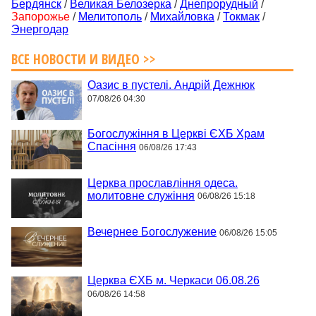
Бердянск
/
Великая Белозерка
/
Днепрорудный
/
Запорожье
/
Мелитополь
/
Михайловка
/
Токмак
/
Энергодар
ВСЕ НОВОСТИ И ВИДЕО >>
Оазис в пустелі. Андрій Дежнюк
07/08/26 04:30
Богослужіння в Церкві ЄХБ Храм
Спасіння
06/08/26 17:43
Церква прославління одеса.
молитовне служіння
06/08/26 15:18
Вечернее Богослужение
06/08/26 15:05
Церква ЄХБ м. Черкаси 06.08.26
06/08/26 14:58