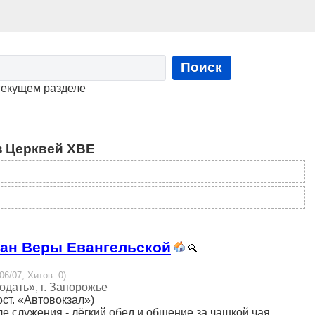
Поиск
текущем разделе
з Церквей ХВЕ
иан Веры Евангельской
06/07, Хитов: 0)
дать», г. Запорожье
ост. «Автовокзал»)
е служения - лёгкий обед и общение за чашкой чая