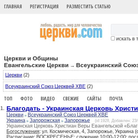
ГЛАВНАЯ
РЕГИСТРАЦИЯ
РАЗМЕСТИТЬ СТАТЬЮ
искать в 
Церкви и Общины
Евангельские Церкви
Всеукраинский Сою
→
Церкви
(2)
Всеукраинский Союз Церквей ХВЕ
(2)
ТОП
ФОТО
ВИДЕО
СВЕЖИЕ
САЙТЫ
ПОЧТА
Благодать - Украинская Церковь Христ
1.
Церкви
Всеукраинский Союз Церквей ХВЕ
Украина
Запорожская
Запорожье
(id:1928, Добавлен: 23/
Украинская Церковь Христиан Веры Евангельской «Благо
Богослужения
: ул. Космическая, 4, Запорожье, Украина (
Расписание
: ВОСКРЕСЕНЬЕ: служение 10:00-12:00; посл