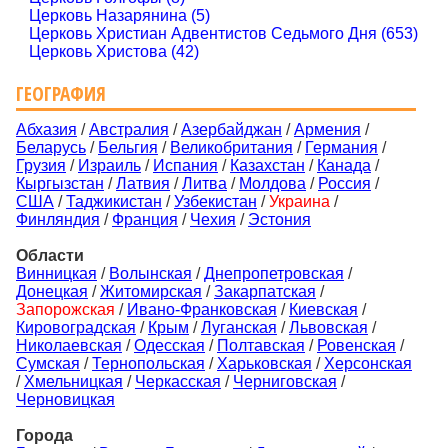
Церковь Назарянина (5)
Церковь Христиан Адвентистов Седьмого Дня (653)
Церковь Христова (42)
ГЕОГРАФИЯ
Абхазия
/
Австралия
/
Азербайджан
/
Армения
/
Беларусь
/
Бельгия
/
Великобритания
/
Германия
/
Грузия
/
Израиль
/
Испания
/
Казахстан
/
Канада
/
Кыргызстан
/
Латвия
/
Литва
/
Молдова
/
Россия
/
США
/
Таджикистан
/
Узбекистан
/
Украина
/
Финляндия
/
Франция
/
Чехия
/
Эстония
Области
Винницкая
/
Волынская
/
Днепропетровская
/
Донецкая
/
Житомирская
/
Закарпатская
/
Запорожская
/
Ивано-Франковская
/
Киевская
/
Кировоградская
/
Крым
/
Луганская
/
Львовская
/
Николаевская
/
Одесская
/
Полтавская
/
Ровенская
/
Сумская
/
Тернопольская
/
Харьковская
/
Херсонская
/
Хмельницкая
/
Черкасская
/
Черниговская
/
Черновицкая
Города