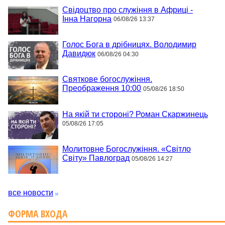
Свідоцтво про служіння в Африці -
Інна Нагорна
06/08/26 13:37
Голос Бога в дрібницях. Володимир
Давидюк
06/08/26 04:30
Святкове богослужіння.
Преображення 10:00
05/08/26 18:50
На якій ти стороні? Роман Скаржинець
05/08/26 17:05
Молитовне Богослужіння. «Світло
Світу» Павлоград
05/08/26 14:27
все новости
ФОРМА ВХОДА