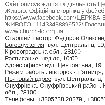
Сайт описує життя та діяльність Ц
Живого. Офіційна сторінка у фейсб
https://www.facebook.com/ЦЕРКВА-
ЖИВОГО-111433438899522/ Головни
www.church-lg.org.ua
Старший пастор
: Федоров Олекса
Богослужения
: вул. Центральна, 19
Кіровоградська обл., 28100
Расписание
: неділя, 10:00
Адрес офиса
: вул. Центральна, 19
Режим работы
: вівторок - п'ятниця,
Почтовый адрес
: вул. Центральна, 
Онуфріївка, Онуфріївський район, 
обл., 28100
Телефоны
: +3805238 20279 , +380