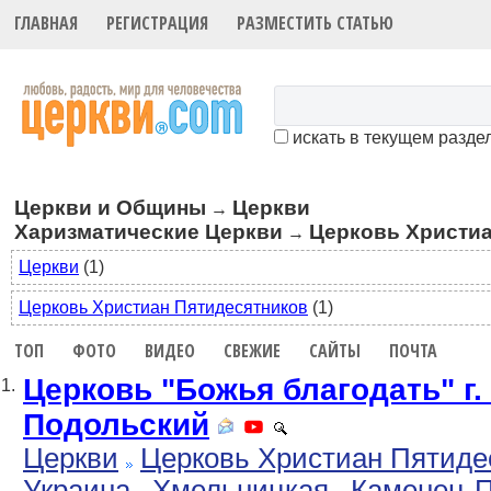
ГЛАВНАЯ
РЕГИСТРАЦИЯ
РАЗМЕСТИТЬ СТАТЬЮ
искать в текущем разде
Церкви и Общины
Церкви
→
Харизматические Церкви
Церковь Христиа
→
Церкви
(1)
Церковь Христиан Пятидесятников
(1)
ТОП
ФОТО
ВИДЕО
СВЕЖИЕ
САЙТЫ
ПОЧТА
Церковь "Божья благодать" г.
1.
Подольский
Церкви
Церковь Христиан Пятиде
Украина
Хмельницкая
Каменец-П