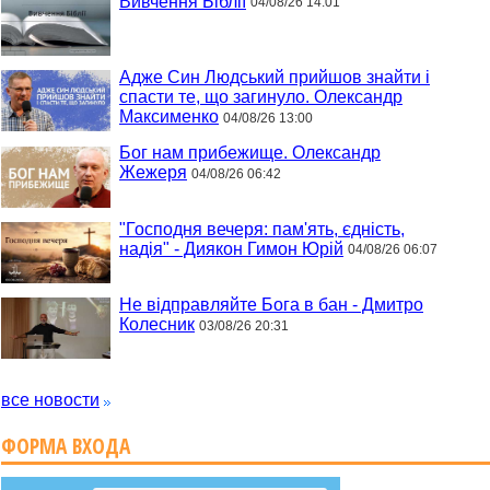
Вивчення Біблії
04/08/26 14:01
Адже Син Людський прийшов знайти і
спасти те, що загинуло. Олександр
Максименко
04/08/26 13:00
Бог нам прибежище. Олександр
Жежеря
04/08/26 06:42
"Господня вечеря: пам'ять, єдність,
надія" - Диякон Гимон Юрій
04/08/26 06:07
Не відправляйте Бога в бан - Дмитро
Колесник
03/08/26 20:31
все новости
ФОРМА ВХОДА