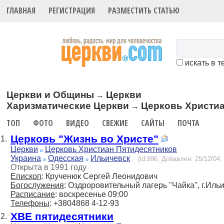
ГЛАВНАЯ
РЕГИСТРАЦИЯ
РАЗМЕСТИТЬ СТАТЬЮ
искать в т
Церкви и Общины
Церкви
→
Харизматические Церкви
Церковь Христиа
→
ТОП
ФОТО
ВИДЕО
СВЕЖИЕ
САЙТЫ
ПОЧТА
Церковь "Жизнь во Христе"
1.
Церкви
Церковь Христиан Пятидесятников
Украина
Одесская
Ильичевск
(id:996, Добавлен: 25/12/04,
Открыта в 1991 году
Епископ
: Крученюк Сергей Леонидович
Богослужения
: Оздроровительный лагерь "Чайка", г.Ильи
Расписание
: воскресенье 09:00
Телефоны
: +3804868 4-12-93
ХВЕ пятидесятники
2.