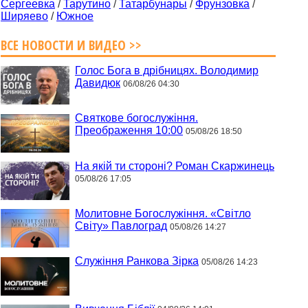
Сергеевка
/
Тарутино
/
Татарбунары
/
Фрунзовка
/
Ширяево
/
Южное
ВСЕ НОВОСТИ И ВИДЕО >>
Голос Бога в дрібницях. Володимир
Давидюк
06/08/26 04:30
Святкове богослужіння.
Преображення 10:00
05/08/26 18:50
На якій ти стороні? Роман Скаржинець
05/08/26 17:05
Молитовне Богослужіння. «Світло
Світу» Павлоград
05/08/26 14:27
Служіння Ранкова Зірка
05/08/26 14:23