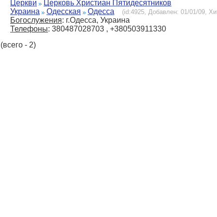
Церкви
Церковь Христиан Пятидесятников
Украина
Одесская
Одесса
(id:4925, Добавлен: 01/01/09, Хи
Богослужения
: г.Одесса, Украина
Телефоны
: 380487028703 , +380503911330
(всего - 2)