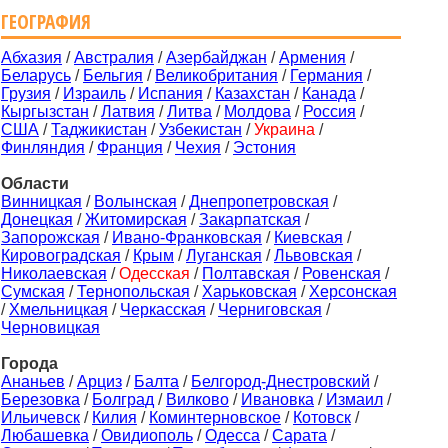
ГЕОГРАФИЯ
Абхазия
/
Австралия
/
Азербайджан
/
Армения
/
Беларусь
/
Бельгия
/
Великобритания
/
Германия
/
Грузия
/
Израиль
/
Испания
/
Казахстан
/
Канада
/
Кыргызстан
/
Латвия
/
Литва
/
Молдова
/
Россия
/
США
/
Таджикистан
/
Узбекистан
/
Украина
/
Финляндия
/
Франция
/
Чехия
/
Эстония
Области
Винницкая
/
Волынская
/
Днепропетровская
/
Донецкая
/
Житомирская
/
Закарпатская
/
Запорожская
/
Ивано-Франковская
/
Киевская
/
Кировоградская
/
Крым
/
Луганская
/
Львовская
/
Николаевская
/
Одесская
/
Полтавская
/
Ровенская
/
Сумская
/
Тернопольская
/
Харьковская
/
Херсонская
/
Хмельницкая
/
Черкасская
/
Черниговская
/
Черновицкая
Города
Ананьев
/
Арциз
/
Балта
/
Белгород-Днестровский
/
Березовка
/
Болград
/
Вилково
/
Ивановка
/
Измаил
/
Ильичевск
/
Килия
/
Коминтерновское
/
Котовск
/
Любашевка
/
Овидиополь
/
Одесса
/
Сарата
/