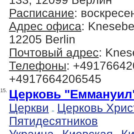
Расписание
: воскресе
Адрес офиса
: Knesebe
12205 Berlin
Почтовый адрес
: Knes
Телефоны
: +49176642
+4917664206545
Церковь "Еммануил
15.
Церкви
Церковь Хрис
Пятидесятников