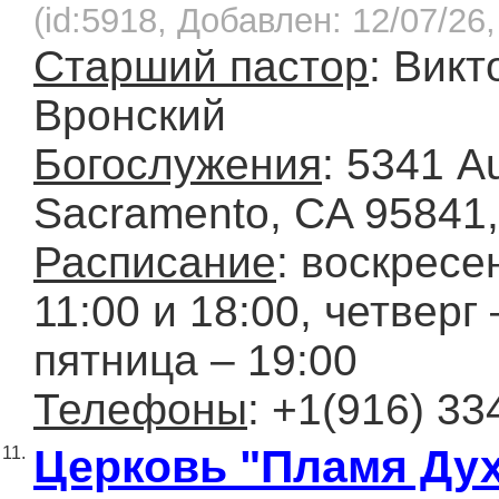
(id:5918, Добавлен: 12/07/26,
Старший пастор
: Викт
Вронский
Богослужения
: 5341 A
Sacramento, CA 95841
Расписание
: воскресе
11:00 и 18:00, четверг 
пятница – 19:00
Телефоны
: +1(916) 33
Церковь "Пламя Ду
11.