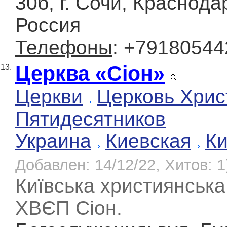
30б, г. Сочи, Краснода
Россия
Телефоны
: +79180544
Церква «Сіон»
13.
Церкви
Церковь Хрис
Пятидесятников
Украина
Киевская
К
Добавлен: 14/12/22, Хитов: 1
Київська християнська
ХВЄП Сіон.