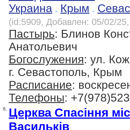
Украина
Крым
Севас
(id:5909, Добавлен: 05/02/25,
Пастырь
: Блинов Конс
Анатольевич
Богослужения
: ул. Ко
г. Севастополь, Крым
Расписание
: воскресе
Телефоны
: +7(978)523
Церква Спасіння міс
8.
Васильків