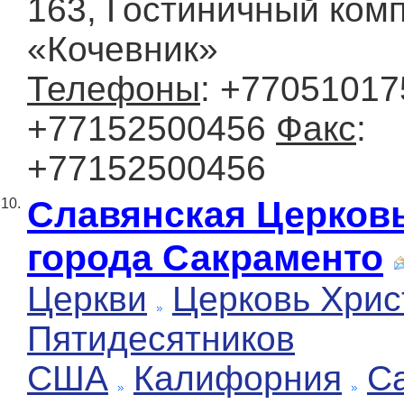
163, Гостиничный ком
«Кочевник»
Телефоны
: +77051017
+77152500456
Факс
:
+77152500456
Славянская Церков
10.
города Сакраменто
Церкви
Церковь Хрис
Пятидесятников
США
Калифорния
С