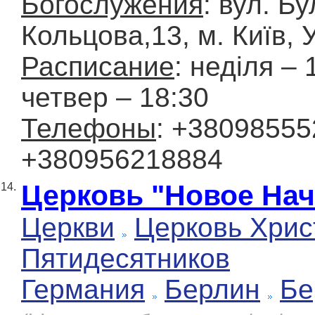
Богослужения
: вул. Б
Кольцова,13, м. Київ, 
Расписание
: неділя – 
четвер – 18:30
Телефоны
: +38098555
+380956218884
Церковь "Новое Нач
14.
Церкви
Церковь Хрис
Пятидесятников
Германия
Берлин
Бе