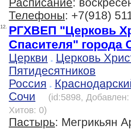
Расписание
: воскресе
Телефоны
: +7(918) 51
РГХВЕП "Церковь Х
12.
Спасителя" города 
Церкви
Церковь Хрис
Пятидесятников
Россия
Краснодарски
Сочи
(id:5898, Добавлен:
Хитов: 0)
Пастырь
: Мегрикьян А