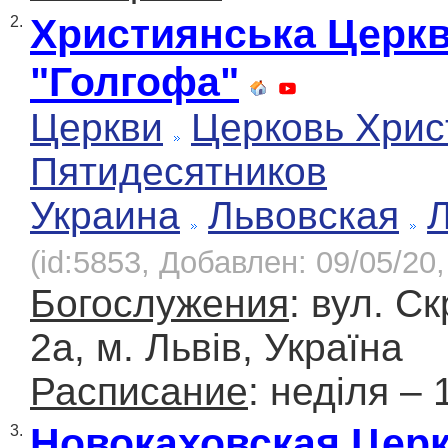
Християнська Церк
2.
"Голгофа"
Церкви
Церковь Хрис
Пятидесятников
Украина
Львовская
(id:5853, Добавлен: 09/05/20,
Богослужения
: вул. С
2а, м. Львів, Україна
Расписание
: неділя – 
Новокаховская Цер
3.