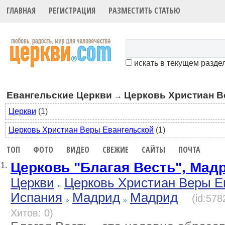
ГЛАВНАЯ
РЕГИСТРАЦИЯ
РАЗМЕСТИТЬ СТАТЬЮ
искать в текущем разде
Евангельские Церкви
Церковь Христиан В
→
Церкви
(1)
Церковь Христиан Веры Евангельской
(1)
ТОП
ФОТО
ВИДЕО
СВЕЖИЕ
САЙТЫ
ПОЧТА
Церковь "Благая Весть", Мад
1.
Церкви
Церковь Христиан Веры Е
Испания
Мадрид
Мадрид
(id:578
Хитов: 0)