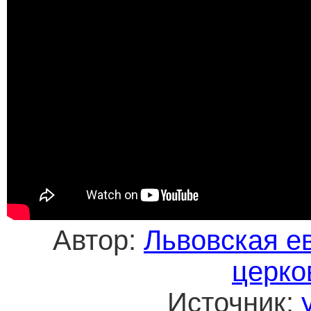
Автор:
Львовская е
церко
Источник: