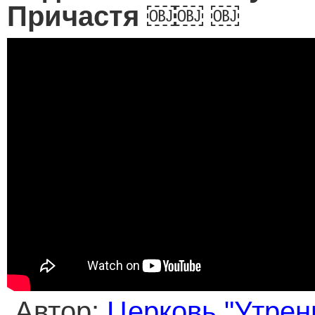
Причастя ￼￼ ￼
Автор:
Церковь "Утрен