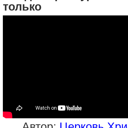
только
Автор:
Церковь Хри