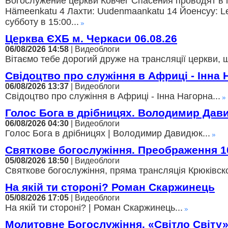
Богослужение церкви Ковчег Спасения проводят в г
Hämeenkatu 4 Лахти: Uudenmaankatu 14 Йоенсуу: Lei
субботу в 15:00...
Церква ЄХБ м. Черкаси 06.08.26
06/08/2026 14:58
| Видеоблоги
Вітаємо тебе дорогий друже на трансляції церкви, щ
Свідоцтво про служіння в Африці - Інна 
06/08/2026 13:37
| Видеоблоги
Свідоцтво про служіння в Африці - Інна Нагорна...
Голос Бога в дрібницях. Володимир Дав
06/08/2026 04:30
| Видеоблоги
Голос Бога в дрібницях | Володимир Давидюк...
Святкове богослужіння. Преображення 1
05/08/2026 18:50
| Видеоблоги
Святкове богослужіння, пряма трансляція Крюківско
На якій ти стороні? Роман Скаржинець
05/08/2026 17:05
| Видеоблоги
На якій ти стороні? | Роман Скаржинець...
Молитовне Богослужіння. «Світло Світу