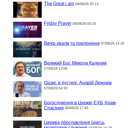
The Great i am
08/08/26 05:13
Friday Prayer
08/08/26 00:16
Вечір хвали та поклоніння
07/08/26 14:16
Великий Бог. Микола Каленик
07/08/26 13:00
Оазис в пустелі. Андрій Дежнюк
07/08/26 04:30
Богослужіння в Церкві ЄХБ Храм
Спасіння
06/08/26 17:43
Церква прославління одеса.
молитовне служіння
06/08/26 15:18