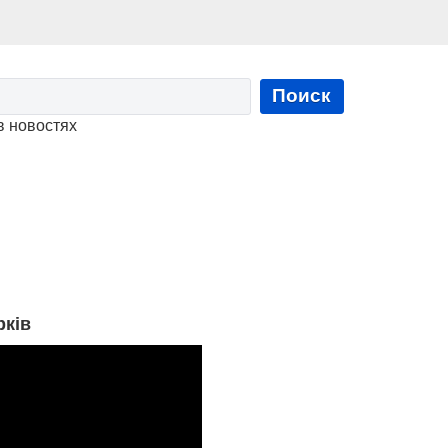
Поиск
в новостях
рків