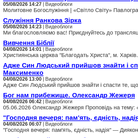
05/08/2026 14:27
| Видеоблоги
Молитовне Богослужіння | «Світло Світу» Павлоград
Служіння Ранкова Зірка
05/08/2026 14:23
| Видеоблоги
Ми благословляємо вас! Приєднуйтесь до трансляції,
Вивчення Біблії
04/08/2026 14:01
| Видеоблоги
Християнська церква "Благодать Христа", м. Харків.
Адже Син Людський прийшов знайти і с
Максименко
04/08/2026 13:00
| Видеоблоги
Адже Син Людський прийшов знайти і спасти те, щ
Бог нам прибежище. Олександр Жежеря
04/08/2026 06:42
| Видеоблоги
05.06.2026 Олександр Жежеря Проповідь на тему: 
"Господня вечеря: пам'ять, єдність, над
04/08/2026 06:07
| Видеоблоги
"Господня вечеря: пам'ять, єдність, надія" — Диякон