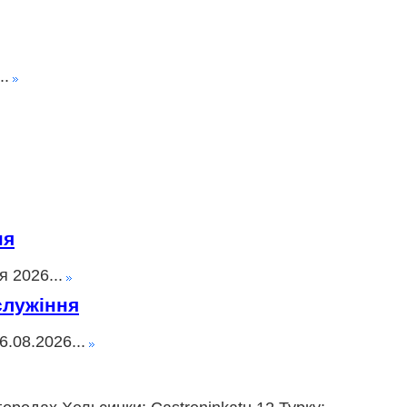
..
ня
 2026...
служіння
.08.2026...