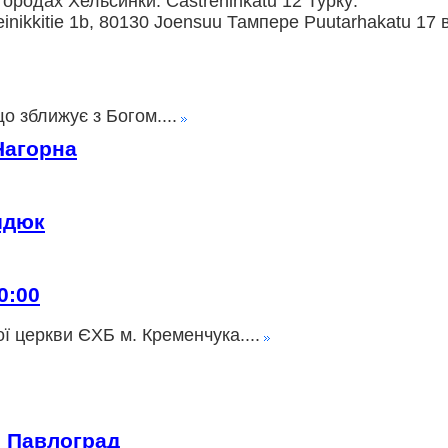
ородах Хельсинки: Castreninkatu 12 Турку:
nikkitie 1b, 80130 Joensuu Тампере Puutarhakatu 17 
о зближує з Богом....
Нагорна
идюк
0:00
ї церкви ЄХБ м. Кременчука....
» Павлоград