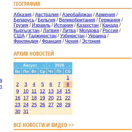
ГЕОГРАФИЯ
Абхазия
/
Австралия
/
Азербайджан
/
Армения
/
Беларусь
/
Бельгия
/
Великобритания
/
Германия
/
Грузия
/
Израиль
/
Испания
/
Казахстан
/
Канада
/
Кыргызстан
/
Латвия
/
Литва
/
Молдова
/
Россия
/
США
/
Таджикистан
/
Узбекистан
/
Украина
/
Финляндия
/
Франция
/
Чехия
/
Эстония
АРХИВ НОВОСТЕЙ
Август
2026
Вс
Пн
Вт
Ср
Чт
Пт
Сб
1
а
2
3
4
5
6
7
8
m
9
10
11
12
13
14
15
16
17
18
19
20
21
22
23
24
25
26
27
28
29
30
31
ВСЕ НОВОСТИ И ВИДЕО >>