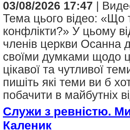
03/08/2026 17:47
| Виде
Тема цього відео: «Що 
конфлікти?» У цьому ві
членів церкви Осанна д
своїми думками щодо ц
цікавої та чутливої теми .
пишіть які теми ви б хо
побачити в майбутніх ві
Служи з ревністю. М
Каленик