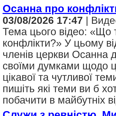
Осанна про конфлікт
03/08/2026 17:47
| Виде
Тема цього відео: «Що 
конфлікти?» У цьому ві
членів церкви Осанна д
своїми думками щодо ц
цікавої та чутливої теми .
пишіть які теми ви б хо
побачити в майбутніх ві
Служи з ревністю. М