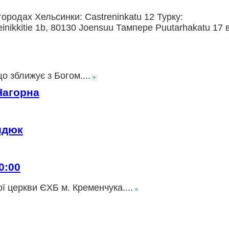
ородах Хельсинки: Castreninkatu 12 Турку:
nikkitie 1b, 80130 Joensuu Тампере Puutarhakatu 17 
о зближує з Богом....
Нагорна
идюк
0:00
ї церкви ЄХБ м. Кременчука....