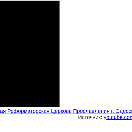
ая Реформаторская Церковь Прославления г. Одесс
Источник:
youtube.co