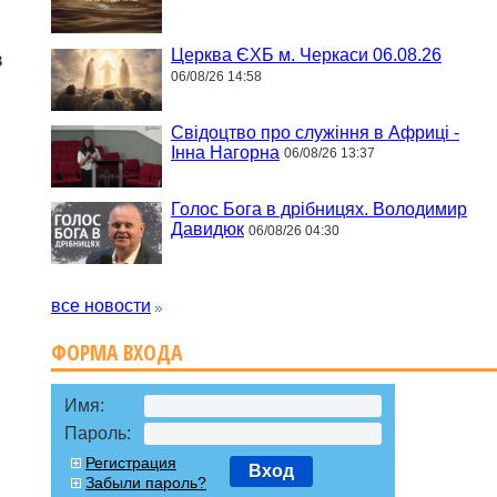
Церква ЄХБ м. Черкаси 06.08.26
в
06/08/26 14:58
Свідоцтво про служіння в Африці -
Інна Нагорна
06/08/26 13:37
Голос Бога в дрібницях. Володимир
Давидюк
06/08/26 04:30
все новости
ФОРМА ВХОДА
Имя:
Пароль:
Регистрация
Вход
Забыли пароль?