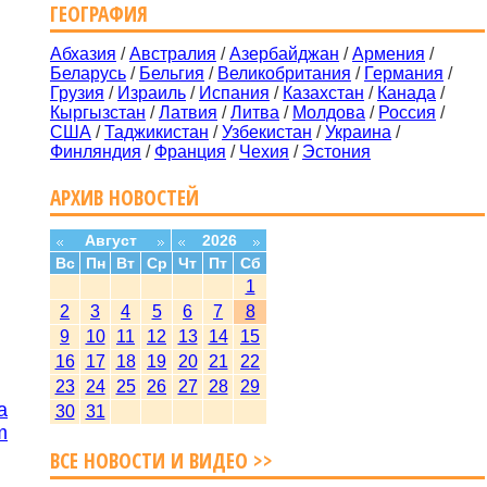
ГЕОГРАФИЯ
Абхазия
/
Австралия
/
Азербайджан
/
Армения
/
Беларусь
/
Бельгия
/
Великобритания
/
Германия
/
Грузия
/
Израиль
/
Испания
/
Казахстан
/
Канада
/
Кыргызстан
/
Латвия
/
Литва
/
Молдова
/
Россия
/
США
/
Таджикистан
/
Узбекистан
/
Украина
/
Финляндия
/
Франция
/
Чехия
/
Эстония
АРХИВ НОВОСТЕЙ
Август
2026
Вс
Пн
Вт
Ср
Чт
Пт
Сб
1
2
3
4
5
6
7
8
9
10
11
12
13
14
15
16
17
18
19
20
21
22
23
24
25
26
27
28
29
а
30
31
m
ВСЕ НОВОСТИ И ВИДЕО >>