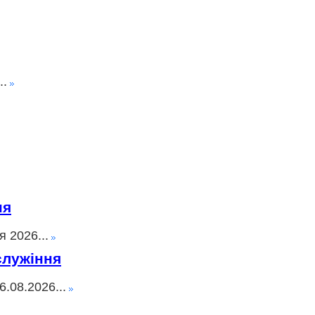
..
ня
 2026...
служіння
.08.2026...