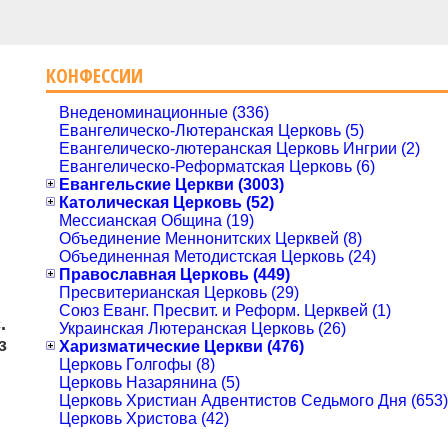
КОНФЕССИИ
Внеденоминационные (336)
Евангелическо-Лютеранская Церковь (5)
Евангелическо-лютеранская Церковь Ингрии (2)
Евангелическо-Реформатская Церковь (6)
Евангельские Церкви (3003)
Католическая Церковь (52)
Мессианская Община (19)
Объединение Меннонитских Церквей (8)
Объединенная Методистская Церковь (24)
Православная Церковь (449)
Пресвитерианская Церковь (29)
Союз Еванг. Пресвит. и Реформ. Церквей (1)
.
Украинская Лютеранская Церковь (26)
з
Харизматические Церкви (476)
Церковь Голгофы (8)
Церковь Назарянина (5)
Церковь Христиан Адвентистов Седьмого Дня (653)
Церковь Христова (42)