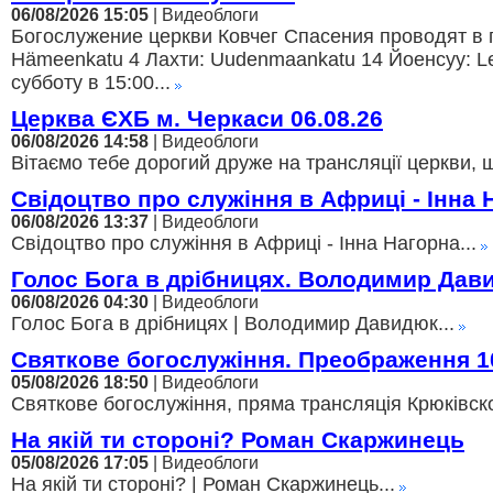
06/08/2026 15:05
| Видеоблоги
Богослужение церкви Ковчег Спасения проводят в г
Hämeenkatu 4 Лахти: Uudenmaankatu 14 Йоенсуу: Lei
субботу в 15:00...
Церква ЄХБ м. Черкаси 06.08.26
06/08/2026 14:58
| Видеоблоги
Вітаємо тебе дорогий друже на трансляції церкви, щ
Свідоцтво про служіння в Африці - Інна 
06/08/2026 13:37
| Видеоблоги
Свідоцтво про служіння в Африці - Інна Нагорна...
Голос Бога в дрібницях. Володимир Дав
06/08/2026 04:30
| Видеоблоги
Голос Бога в дрібницях | Володимир Давидюк...
Святкове богослужіння. Преображення 1
05/08/2026 18:50
| Видеоблоги
Святкове богослужіння, пряма трансляція Крюківско
На якій ти стороні? Роман Скаржинець
05/08/2026 17:05
| Видеоблоги
На якій ти стороні? | Роман Скаржинець...