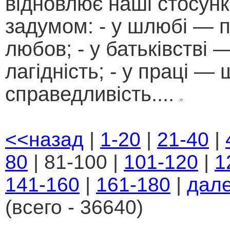
відновлює наші стосун
задумом: - у шлюбі — п
любов; - у батьківстві 
лагідність; - у праці — 
справедливість....
<<назад
|
1-20
|
21-40
|
80
| 81-100 |
101-120
|
1
141-160
|
161-180
|
дал
(всего - 36640)