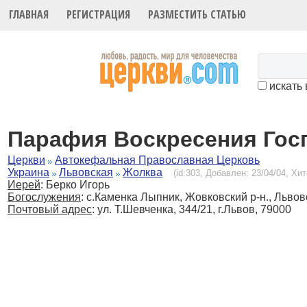
ГЛАВНАЯ
РЕГИСТРАЦИЯ
РАЗМЕСТИТЬ СТАТЬЮ
искать 
Парафия Воскресения Гос
Церкви
Автокефальная Православная Церковь
Украина
Львовская
Жолква
(id:303, Добавлен: 23/04/04, Хит
Иерей
: Берко Игорь
Богослужения
:
с.Каменка Лыпник, Жовковский р-н., Львов
Почтовый адрес
: ул. Т.Шевченка, 344/21, г.Львов, 79000