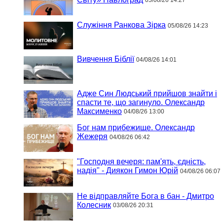
05/08/26 14:27
Служіння Ранкова Зірка
05/08/26 14:23
Вивчення Біблії
04/08/26 14:01
Адже Син Людський прийшов знайти і
спасти те, що загинуло. Олександр
Максименко
04/08/26 13:00
Бог нам прибежище. Олександр
Жежеря
04/08/26 06:42
"Господня вечеря: пам'ять, єдність,
надія" - Диякон Гимон Юрій
04/08/26 06:07
Не відправляйте Бога в бан - Дмитро
Колесник
03/08/26 20:31