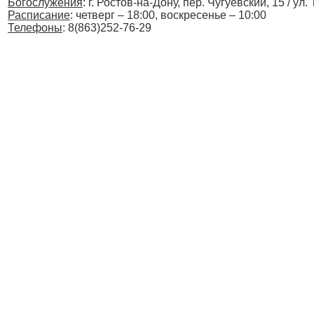
Богослужения
:
г. Ростов-на-Дону, пер. Чугуевский, 15 / ул. 
Расписание
:
четверг – 18:00, воскресенье – 10:00
Телефоны
: 8(863)252-76-29