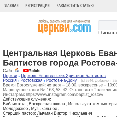
ГЛАВНАЯ
РЕГИСТРАЦИЯ
РАЗМЕСТИТЬ СТАТЬЮ
искать 
Центральная Церковь Ева
Баптистов города Ростова
Сайт:
Церкви
Церковь Евангельских Христиан Баптистов
Россия
Ростовская
Ростов-на-Дону
(id:5844, Добавлен: 25/
Время Богослужений: четверг – 18:00, воскресенье – 10:00. 
Маршрутное такси №: 163, 58, 42. Остановка «Поликлини
Инстаграм: https://www.instagram.com/baptist_rostov/
Действующие служения:
Библиотека , Воскресная школа , Используют компьютеры
Молодежное , Музыкальное ,
Старший пастор
: Лычман Виктор Николаевич