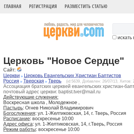
ГЛАВНАЯ
РЕГИСТРАЦИЯ
РАЗМЕСТИТЬ СТАТЬЮ
искать 
Церковь "Новое Сердце"
Сайт:
Церкви
Церковь Евангельских Христиан Баптистов
Россия
Тверская
Тверь
(id:5639, Добавлен: 26/07/13, Хитов: 
Ассоциация братских церквей евангельских христиан-бапт
почтовый адрес церкви: baptist.tver@mail.ru
Действующие служения:
Воскресная школа , Молодежное ,
Пастырь
: Огнев Николай Владимирович
Богослужения
:
ул. 1-Желтиковская, 14, г. Тверь, Россия
Расписание
:
воскресенье 10:00
Адрес офиса
: ул. 1-Желтиковская, 14, г.Тверь, Россия
Режим работы
: воскресенье 10:00