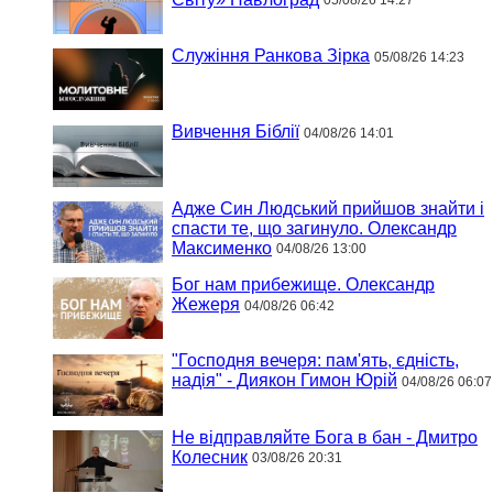
05/08/26 14:27
Служіння Ранкова Зірка
05/08/26 14:23
Вивчення Біблії
04/08/26 14:01
Адже Син Людський прийшов знайти і
спасти те, що загинуло. Олександр
Максименко
04/08/26 13:00
Бог нам прибежище. Олександр
Жежеря
04/08/26 06:42
"Господня вечеря: пам'ять, єдність,
надія" - Диякон Гимон Юрій
04/08/26 06:07
Не відправляйте Бога в бан - Дмитро
Колесник
03/08/26 20:31