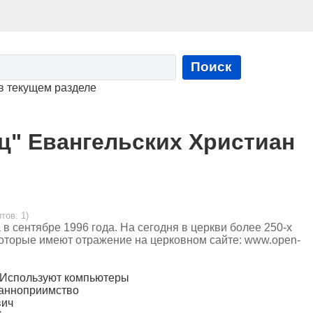
Поиск
в текущем разделе
ц" Евангельских Христиан
тов: 1)
в сентябре 1996 года. На сегодня в церкви более 250-х
которые имеют отражение на церковном сайте: www.open-
, Используют компьютеры
ранноприимство
вич