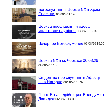
Богослужіння в Церкві ЄХБ Храм
Спасіння
06/08/26 17:43
Церква прославління одеса.
молитовне служіння
06/08/26 15:18
Вечернее Богослужение
06/08/26 15:05
Церква ЄХБ м. Черкаси 06.08.26
06/08/26 14:58
Свідоцтво про служіння в Африці -
Інна Нагорна
06/08/26 13:37
Голос Бога в дрібницях. Володимир
Давидюк
06/08/26 04:30