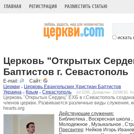
ГЛАВНАЯ
РЕГИСТРАЦИЯ
РАЗМЕСТИТЬ СТАТЬЮ
искать 
Церковь "Открытых Серде
Баптистов г. Севастополь
E-mail:
Сайт:
Церкви
Церковь Евангельских Христиан Баптистов
Украина
Крым
Севастополь
(id:5285, Добавлен: 22/08/10, Хи
Церковь "Открытых Сердец" ЕХБ в г.Севастополь создана 
членов церкви. Развиваются различные виды служения, 
hearts.org
Действующие служения:
Библиотека , Воскресная школа 
Молодежное , Музыкальное , Ст
Пресвитер
: Нейков Игорь Ивано