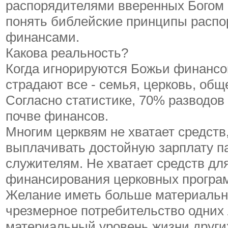
распорядителями вверенных Богом 
понять библейские принципы расп
финансами.
Какова реальность?
Когда игнорируются Божьи финанс
страдают все - семья, церковь, общ
Согласно статистике, 70% разводов
почве финансов.
Многим церквям не хватает средств
выплачивать достойную зарплату п
служителям. Не хватает средств дл
финансирования церковных програ
Желание иметь больше материальны
чрезмерное потребительство одних
материальный уровень жизни други