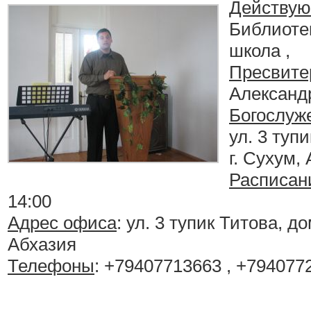
Действую
Библиотек
школа ,
Пресвите
Александ
Богослуж
ул. 3 туп
г. Сухум,
Расписан
14:00
Адрес офиса
: ул. 3 тупик Титова, до
Абхазия
Телефоны
: +79407713663 , +794077