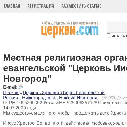
ГЛАВНАЯ
РЕГИСТРАЦИЯ
РАЗМЕСТИТЬ СТАТЬЮ
искать 
Местная религиозная орга
евангельской "Церковь Иис
Новгород"
E-mail:
Церкви
Церковь Христиан Веры Евангельской
Россия
Нижегородская
Нижний Новгород
(id:1958, Доба
ОГРН 1095200002655 /// ИНН 5259083571 /// Свидетельст
14.07.2009 года
Мы существуем для того, чтобы "продолжать дело Христа"
Иисус Христос, Бог во плоти, действовал любовью, ходил