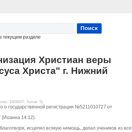
Поиск
в текущем разделе
низация Христиан веры
уса Христа" г. Нижний
влен: 19/09/07, Хитов: 5)
во о государственной регистрации №5211010727 от
 (Иоанна 14:12).
 благотворя, исцелял всякую немощь, делал учеников из все