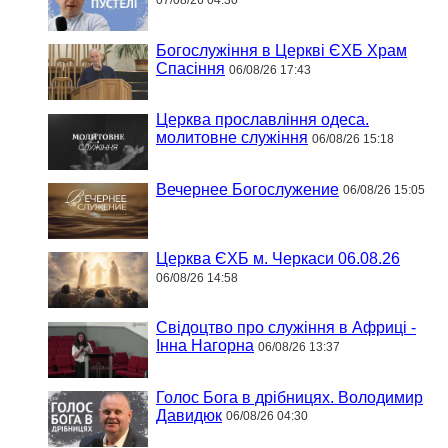
07/08/26 04:30
Богослужіння в Церкві ЄХБ Храм
Спасіння
06/08/26 17:43
Церква прославління одеса.
молитовне служіння
06/08/26 15:18
Вечернее Богослужение
06/08/26 15:05
Церква ЄХБ м. Черкаси 06.08.26
06/08/26 14:58
Свідоцтво про служіння в Африці -
Інна Нагорна
06/08/26 13:37
Голос Бога в дрібницях. Володимир
Давидюк
06/08/26 04:30