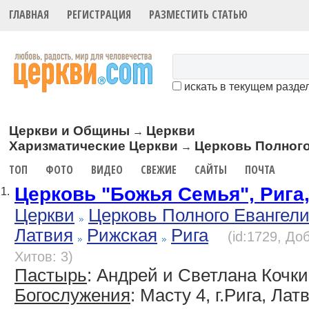
ГЛАВНАЯ
РЕГИСТРАЦИЯ
РАЗМЕСТИТЬ СТАТЬЮ
искать в текущем разде
Церкви и Общины
Церкви
→
Харизматические Церкви
Церковь Полного
→
ТОП
ФОТО
ВИДЕО
СВЕЖИЕ
САЙТЫ
ПОЧТА
Церковь "Божья Семья", Рига
1.
Церкви
Церковь Полного Евангел
Латвия
Рижская
Рига
(id:1729, До
Хитов: 3)
Пастырь
: Андрей и Светлана Кочк
Богослужения
: Масту 4, г.Рига, Лат