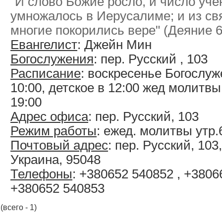
"И слово Божие росло, и число уч
умножалось в Иерусалиме; и из св
многие покорились вере" (Деяние 6
Евангелист
: Джейн Мин
Богослужения
: пер. Русский , 103
Расписание
: воскресенье Богослуж
10:00, детское в 12:00 жед молитвы
19:00
Адрес офиса
: пер. Русский, 103
Режим работы
: ежед. молитвы утр.
Почтовый адрес
: пер. Русский, 103
Украина, 95048
Телефоны
: +380652 540852 , +380
+380652 540853
(всего - 1)