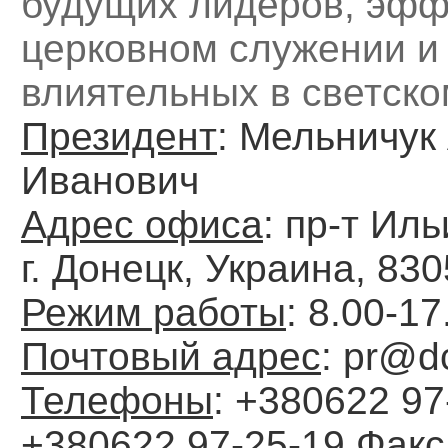
будущих лидеров, эфф
церковном служении и
влиятельных в светск
Президент
: Мельничук
Иванович
Адрес офиса
: пр-т Иль
г. Донецк, Украина, 83
Режим работы
: 8.00-17
Почтовый адрес
: pr@d
Телефоны
: +380622 97
+380622 97-25-19
Факс