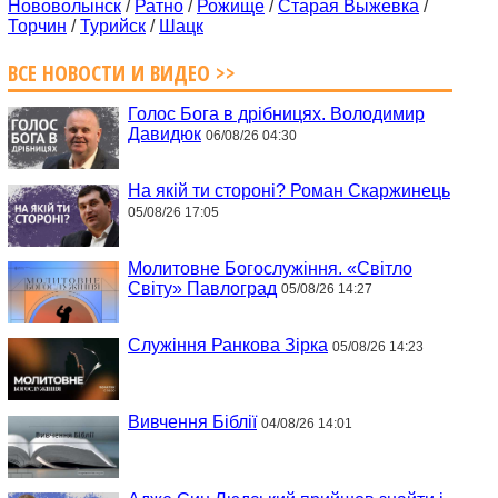
Нововолынск
/
Ратно
/
Рожище
/
Старая Выжевка
/
Торчин
/
Турийск
/
Шацк
ВСЕ НОВОСТИ И ВИДЕО >>
Голос Бога в дрібницях. Володимир
Давидюк
06/08/26 04:30
На якій ти стороні? Роман Скаржинець
05/08/26 17:05
Молитовне Богослужіння. «Світло
Світу» Павлоград
05/08/26 14:27
Служіння Ранкова Зірка
05/08/26 14:23
Вивчення Біблії
04/08/26 14:01