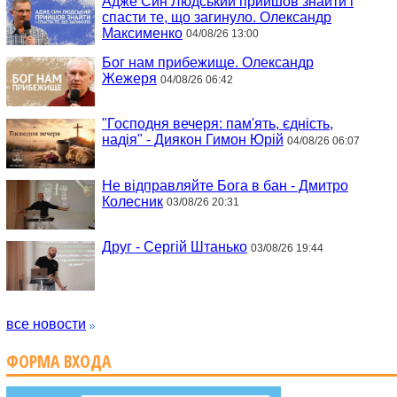
Адже Син Людський прийшов знайти і
спасти те, що загинуло. Олександр
Максименко
04/08/26 13:00
Бог нам прибежище. Олександр
Жежеря
04/08/26 06:42
"Господня вечеря: пам'ять, єдність,
надія" - Диякон Гимон Юрій
04/08/26 06:07
Не відправляйте Бога в бан - Дмитро
Колесник
03/08/26 20:31
Друг - Сергій Штанько
03/08/26 19:44
все новости
ФОРМА ВХОДА