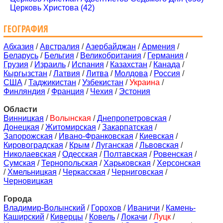
Церковь Христова (42)
ГЕОГРАФИЯ
Абхазия
/
Австралия
/
Азербайджан
/
Армения
/
Беларусь
/
Бельгия
/
Великобритания
/
Германия
/
Грузия
/
Израиль
/
Испания
/
Казахстан
/
Канада
/
Кыргызстан
/
Латвия
/
Литва
/
Молдова
/
Россия
/
США
/
Таджикистан
/
Узбекистан
/
Украина
/
Финляндия
/
Франция
/
Чехия
/
Эстония
Области
Винницкая
/
Волынская
/
Днепропетровская
/
Донецкая
/
Житомирская
/
Закарпатская
/
Запорожская
/
Ивано-Франковская
/
Киевская
/
Кировоградская
/
Крым
/
Луганская
/
Львовская
/
Николаевская
/
Одесская
/
Полтавская
/
Ровенская
/
Сумская
/
Тернопольская
/
Харьковская
/
Херсонская
/
Хмельницкая
/
Черкасская
/
Черниговская
/
Черновицкая
Города
Владимир-Волынский
/
Горохов
/
Иваничи
/
Камень-
Каширский
/
Киверцы
/
Ковель
/
Локачи
/
Луцк
/