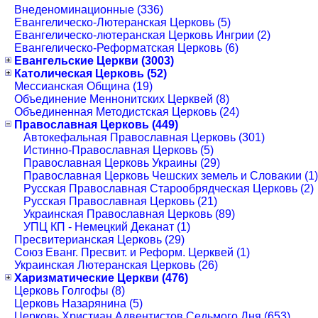
Внеденоминационные (336)
Евангелическо-Лютеранская Церковь (5)
Евангелическо-лютеранская Церковь Ингрии (2)
Евангелическо-Реформатская Церковь (6)
Евангельские Церкви (3003)
Католическая Церковь (52)
Мессианская Община (19)
Объединение Меннонитских Церквей (8)
Объединенная Методистская Церковь (24)
Православная Церковь (449)
Автокефальная Православная Церковь (301)
Истинно-Православная Церковь (5)
Православная Церковь Украины (29)
Православная Церковь Чешских земель и Словакии (1)
Русская Православная Старообрядческая Церковь (2)
Русская Православная Церковь (21)
Украинская Православная Церковь (89)
УПЦ КП - Немецкий Деканат (1)
Пресвитерианская Церковь (29)
Союз Еванг. Пресвит. и Реформ. Церквей (1)
Украинская Лютеранская Церковь (26)
Харизматические Церкви (476)
Церковь Голгофы (8)
Церковь Назарянина (5)
Церковь Христиан Адвентистов Седьмого Дня (653)