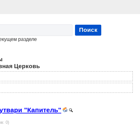
Поиск
текущем разделе
ы
вная Церковь
утвари "Капитель"
в: 0)