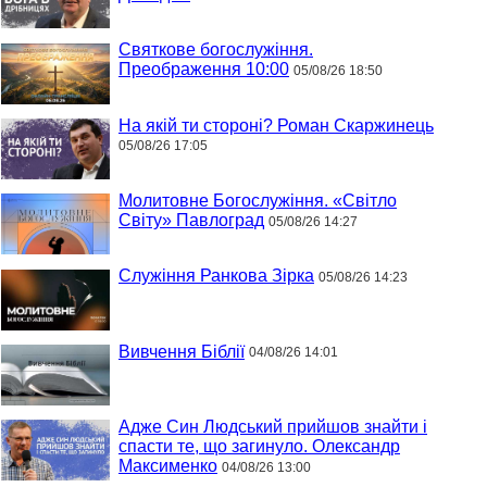
Святкове богослужіння.
Преображення 10:00
05/08/26 18:50
На якій ти стороні? Роман Скаржинець
05/08/26 17:05
Молитовне Богослужіння. «Світло
Світу» Павлоград
05/08/26 14:27
Служіння Ранкова Зірка
05/08/26 14:23
Вивчення Біблії
04/08/26 14:01
Адже Син Людський прийшов знайти і
спасти те, що загинуло. Олександр
Максименко
04/08/26 13:00