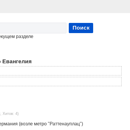
Поиск
екущем разделе
 Евангелия
, Хитов: 4)
ермания (возле метро "Раттенауплац")