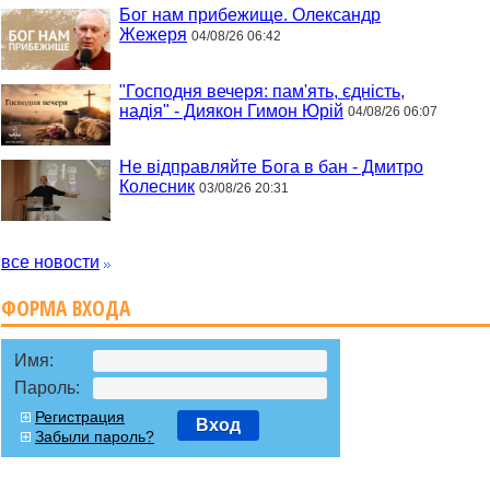
Бог нам прибежище. Олександр
Жежеря
04/08/26 06:42
"Господня вечеря: пам'ять, єдність,
надія" - Диякон Гимон Юрій
04/08/26 06:07
Не відправляйте Бога в бан - Дмитро
Колесник
03/08/26 20:31
все новости
ФОРМА ВХОДА
Имя:
Пароль:
Регистрация
Вход
Забыли пароль?