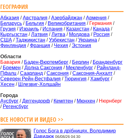
ГЕОГРАФИЯ
Абхазия
/
Австралия
/
Азербайджан
/
Армения
/
Беларусь
/
Бельгия
/
Великобритания
/
Германия
/
Грузия
/
Израиль
/
Испания
/
Казахстан
/
Канада
/
Кыргызстан
/
Латвия
/
Литва
/
Молдова
/
Россия
/
США
/
Таджикистан
/
Узбекистан
/
Украина
/
Финляндия
/
Франция
/
Чехия
/
Эстония
Области
Бавария
/
Баден-Вюртемберг
/
Берлин
/
Бранденбург
/
Бремен
/
Долна Саксония
/
Мекленбург
/
Райнланд-
Пфалц
/
Саарланд
/
Саксония
/
Саксония-Анхалт
/
Северен Рейн-Вестфалия
/
Тюрингия
/
Хамбург
/
Хесен
/
Шлезвиг-Холщайн
Города
Аусбург
/
Деггендорф
/
Кемптен
/
Мюнхен
/
Нюрнберг
/
Регенсбург
ВСЕ НОВОСТИ И ВИДЕО >>
Голос Бога в дрібницях. Володимир
Давидюк
06/08/26 04:30