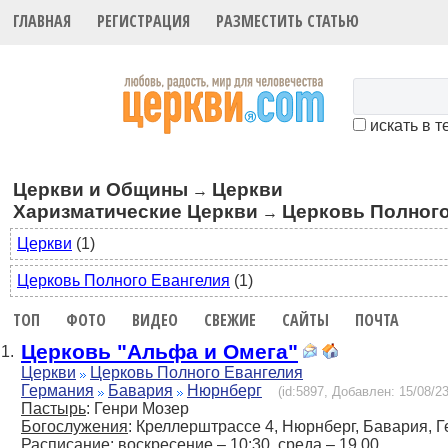
ГЛАВНАЯ
РЕГИСТРАЦИЯ
РАЗМЕСТИТЬ СТАТЬЮ
искать в т
Церкви и Общины
Церкви
→
Харизматические Церкви
Церковь Полного
→
Церкви
(1)
Церковь Полного Евангелия
(1)
ТОП
ФОТО
ВИДЕО
СВЕЖИЕ
САЙТЫ
ПОЧТА
Церковь "Альфа и Омега"
1.
Церкви
Церковь Полного Евангелия
Германия
Бавария
Нюрнберг
(id:5897, Добавлен: 15/08/23
Пастырь
: Генри Мозер
Богослужения
: Креллерштрассе 4, Нюрнберг, Бавария, Г
Расписание
: воскресение – 10:30, среда – 19.00