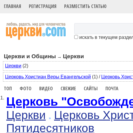
ГЛАВНАЯ
РЕГИСТРАЦИЯ
РАЗМЕСТИТЬ СТАТЬЮ
искать в текущем разде
Церкви и Общины
Церкви
→
Церкви
(2)
Церковь Христиан Веры Евангельской
(1)
/
Церковь Хрис
ТОП
ФОТО
ВИДЕО
СВЕЖИЕ
САЙТЫ
ПОЧТА
Церковь "Освобожд
1.
Церкви
Церковь Хрис
Пятидесятников