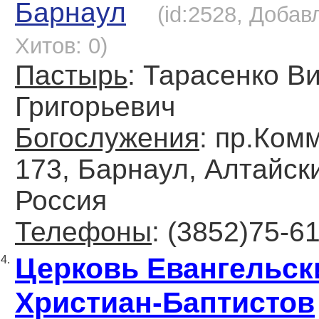
Барнаул
(id:2528, Добавл
Хитов: 0)
Пастырь
: Тарасенко В
Григорьевич
Богослужения
: пр.Ком
173, Барнаул, Алтайск
Россия
Телефоны
: (3852)75-6
Церковь Евангельск
4.
Христиан-Баптистов