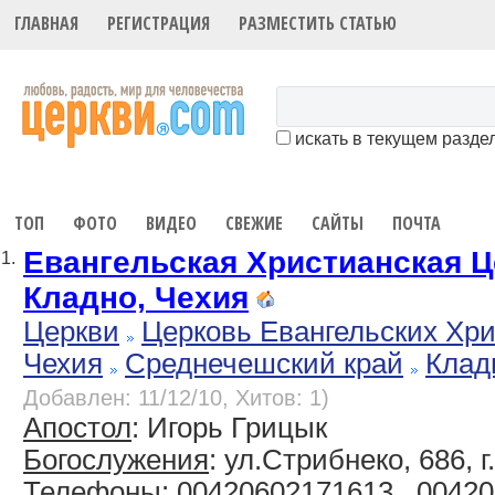
ГЛАВНАЯ
РЕГИСТРАЦИЯ
РАЗМЕСТИТЬ СТАТЬЮ
искать в текущем разде
ТОП
ФОТО
ВИДЕО
СВЕЖИЕ
САЙТЫ
ПОЧТА
Евангельская Христианская Це
1.
Кладно, Чехия
Церкви
Церковь Евангельских Хр
Чехия
Среднечешский край
Клад
Добавлен: 11/12/10, Хитов: 1)
Апостол
: Игорь Грицык
Богослужения
: ул.Стрибнеко, 686, 
Телефоны
: 00420602171613 , 0042