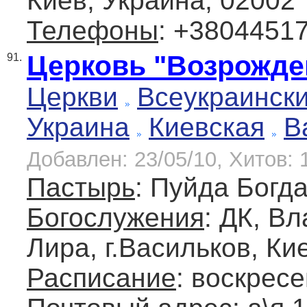
Киев, Украина, 02002
Телефоны
: +3804451
Церковь "Возрожде
91.
Церкви
Всеукраинск
Украина
Киевская
В
Добавлен: 23/05/10, Хитов: 
Пастырь
: Пуйда Богд
Богослужения
: ДК, В
Лира, г.Васильков, Ки
Расписание
: воскресе