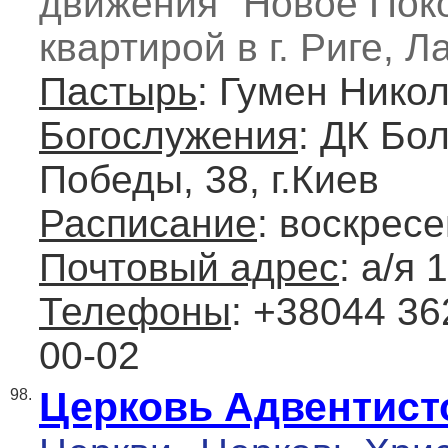
движения "Новое Поко
квартирой в г. Риге, Л
Пастырь
: Гумен Нико
Богослужения
: ДК Бо
Победы, 38, г.Киев
Расписание
: воскресе
Почтовый адрес
: а/я 
Телефоны
: +38044 36
00-02
Церковь Адвентист
98.