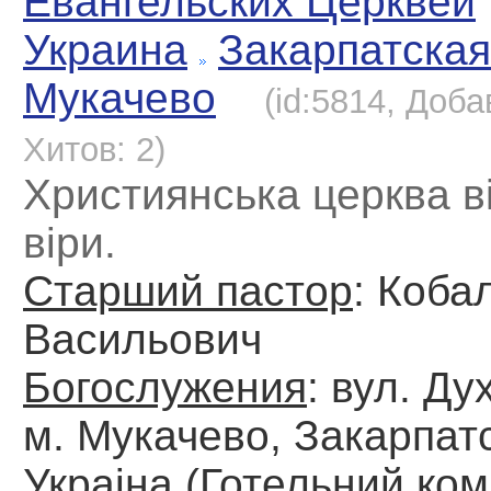
Евангельских Церквей
Украина
Закарпатская
Мукачево
(id:5814, Доба
Хитов: 2)
Християнська церква 
віри.
Старший пастор
: Коба
Васильович
Богослужения
: вул. Ду
м. Мукачево, Закарпатс
Украіна (Готельний ко