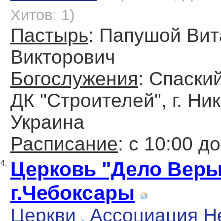
Хитов: 1)
Пастырь
: Папушой Ви
Викторович
Богослужения
: Спаский
ДК "Строителей", г. Ни
Украина
Расписание
: с 10:00 д
Церковь "Дело Веры
4.
г.Чебоксары
Церкви
Ассоциация Н