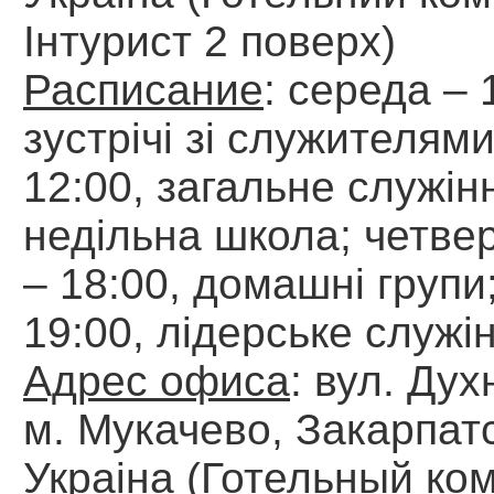
Інтурист 2 поверх)
Расписание
: середа – 
зустрічі зі служителями
12:00, загальне служін
недільна школа; четвер
– 18:00, домашні групи
19:00, лідерське служі
Адрес офиса
: вул. Дух
м. Мукачево, Закарпатс
Украіна (Готельный ко